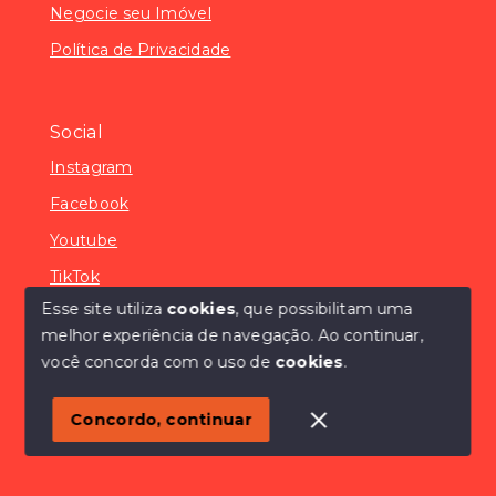
Negocie seu Imóvel
Política de Privacidade
Social
Instagram
Facebook
Youtube
TikTok
Esse site utiliza
cookies
, que possibilitam uma
melhor experiência de navegação.
Ao continuar,
você concorda com o uso de
cookies
.
© Copyright 2026 - SÓCONDOMÍNIOS - Todos os
direitos reservados
Concordo, continuar
SITE PARA IMOBILIARIA