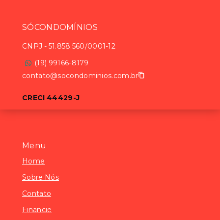
SÓCONDOMÍNIOS
CNPJ
-
51.858.560/0001-12
(19) 99166-8179
contato@socondominios.com.br
CRECI 44429-J
Menu
Home
Sobre Nós
Contato
Financie