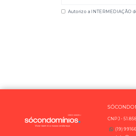
Autorizo a INTERMEDIAÇÃO des
SÓCONDOM
CNPJ
-
51.85
(19) 9916