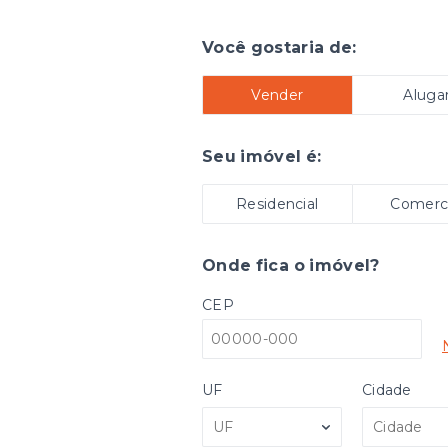
Você gostaria de:
Vender
Aluga
Seu imóvel é:
Residencial
Comerci
Onde fica o imóvel?
CEP
UF
Cidade
UF
Cidade