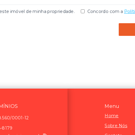
te imóvel de minha propriedade.
Concordo com a
Polít
ÍNIOS
Menu
Home
8.560/0001-12
Sobre Nós
6-8179