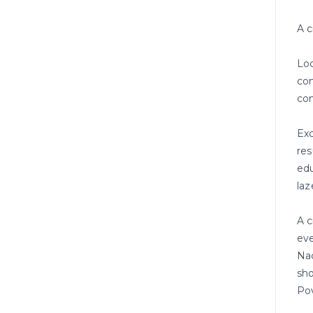
A c
Loc
com
co
Exc
res
edu
laz
A c
eve
Naç
sho
Pov