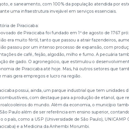
oto, e saneamento, com 100% da população atendida por estes 
ante uma infraestrutura invejável em serviços essenciais.
tória de Piracicaba:
ovoado de Piracicaba foi fundado em 1º de agosto de 1767 próx
ião era muito fértil, tanto que passou a atrair fazendeiros, aum
ião passou por um intenso processo de expansão, com produçã
ntações de café, feijão, algodão, milho e fumo. A pecuária ta
ação de gado. O agronegócio, que estimulou o desenvolviment
nomia de Piracicaba até hoje. Mas, há outros setores que tam
 mais gera empregos e lucro na região.
acicaba possui, ainda, um parque industrial que tem unidades d
combustíveis, com destaque para a produção de etanol, que re
roalcooleiros do mundo. Além da economia, o município també
São Paulo além de ser referência em ensino superior, cont
o o país, como a USP (Universidade de São Paulo), UNICAMP 
acicaba) e a Medicina da Anhembi Morumbi.