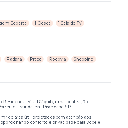
gem Coberta
1 Closet
1 Sala de TV
Padaria
Praça
Rodovia
Shopping
esidencial Villa D'áquila, uma localização
 Raizen e Hyundai em Piracicaba-SP.
m² de área útil, projetados com atenção aos
proporcionando conforto e privacidade para você e