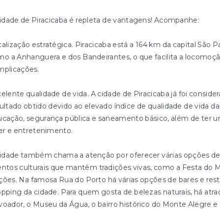
idade de Piracicaba é repleta de vantagens! Acompanhe:
alização estratégica. Piracicaba está a 164 km da capital São P
o a Anhanguera e dos Bandeirantes, o que facilita a locomoçã
mplicações.
elente qualidade de vida. A cidade de Piracicaba já foi conside
ultado obtido devido ao elevado índice de qualidade de vida d
cação, segurança pública e saneamento básico, além de ter u
er e entretenimento.
idade também chama a atenção por oferecer várias opções de 
ntos culturais que mantêm tradições vivas, como a Festa do M
ões. Na famosa Rua do Porto há várias opções de bares e re
pping da cidade. Para quem gosta de belezas naturais, há atr
oador, o Museu da Água, o bairro histórico do Monte Alegre e