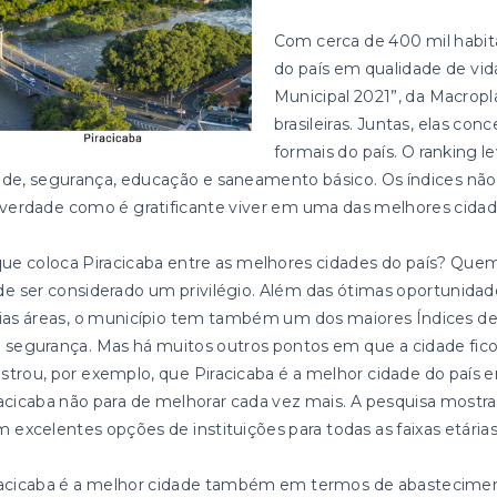
Com cerca de 400 mil habitan
do país em qualidade de vi
Municipal 2021”, da Macropl
brasileiras. Juntas, elas c
formais do país. O ranking l
de, segurança, educação e saneamento básico. Os índices não
verdade como é gratificante viver em uma das melhores cidade
ue coloca Piracicaba entre as melhores cidades do país? Quem
e ser considerado um privilégio. Além das ótimas oportunida
rias áreas, o município tem também um dos maiores Índices
segurança. Mas há muitos outros pontos em que a cidade fico
trou, por exemplo, que Piracicaba é a melhor cidade do país 
acicaba não para de melhorar cada vez mais. A pesquisa mostra
 excelentes opções de instituições para todas as faixas etárias
racicaba é a melhor cidade também em termos de abastecimen