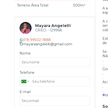
Terreno Área Total
300m²
A a
esp
A c
Mayara Angelelli
ser
cob
CRECI -
129968
Est
(19) 99502-1888
de 
mayaraangelelli@gmail.com
Se 
Nome
Não
.
.
Go
Telefone
.
.
As 
.
.
E-mail
#c
So