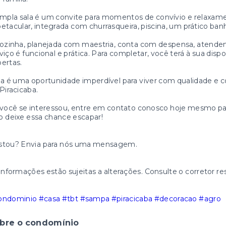
mpla sala é um convite para momentos de convívio e relaxame
etacular, integrada com churrasqueira, piscina, um prático ba
ozinha, planejada com maestria, conta com despensa, atenden
viço é funcional e prática. Para completar, você terá à sua dis
ertas.
a é uma oportunidade imperdível para viver com qualidade e
Piracicaba.
você se interessou, entre em contato conosco hoje mesmo par
 deixe essa chance escapar!
stou? Envia para nós uma mensagem.
informações estão sujeitas a alterações. Consulte o corretor re
ondominio
#casa
#tbt
#sampa
#piracicaba
#decoracao
#agro
bre o condomínio