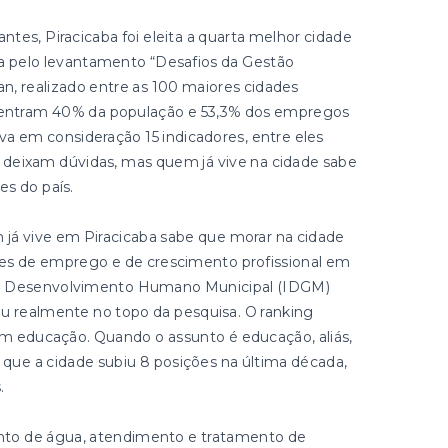
tes, Piracicaba foi eleita a quarta melhor cidade
da pelo levantamento “Desafios da Gestão
an, realizado entre as 100 maiores cidades
oncentram 40% da população e 53,3% dos empregos
eva em consideração 15 indicadores, entre eles
 deixam dúvidas, mas quem já vive na cidade sabe
s do país.
 já vive em Piracicaba sabe que morar na cidade
des de emprego e de crescimento profissional em
 de Desenvolvimento Humano Municipal (IDGM)
u realmente no topo da pesquisa. O ranking
em educação. Quando o assunto é educação, aliás,
 que a cidade subiu 8 posições na última década,
.
to de água, atendimento e tratamento de