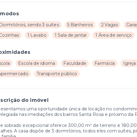
ômodos
Dormitórios, sendo 3 suítes
5 Banheiros
2 Vagas
Gara
 Cozinhas
1 Lavabo
1 Sala de jantar
1 Área de serviço
oximidades
scola
Escola de idioma
Faculdade
Farmácia
Igreja
upermercado
Transporte público
scrição do imóvel
esentamos uma oportunidade única de locação no condomínio R
vilegiada nas imediações dos bairros Santa Rosa e próximo da
e sobrado excepcional oferece 300,00 m² de terreno e 180,00 
alhes. A casa dispõe de 3 dormitórios, todos eles com suítes, 
 família.