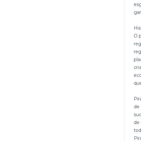
esg
gar
His
O p
reg
reg
pla
cri
eco
que
Pir
de 
suc
de 
tod
Pir