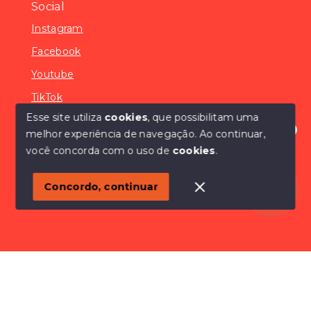
Social
Instagram
Facebook
Youtube
TikTok
Esse site utiliza
cookies
, que possibilitam uma
melhor experiência de navegação.
Ao continuar,
Olá! Estamos disponíveis para te ajudar.
você concorda com o uso de
cookies
.
© Copyright 2026 - SÓCONDOMÍNIOS - Todos os
direitos reservados
Concordo, continuar
SITE PARA IMOBILIARIA
Início
Histórico
Favoritos