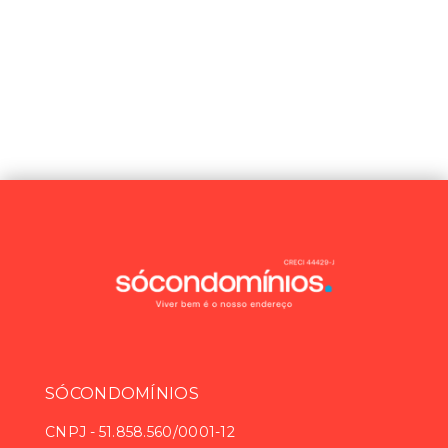
SÓCONDOMÍNIOS
CNPJ
-
51.858.560/0001-12