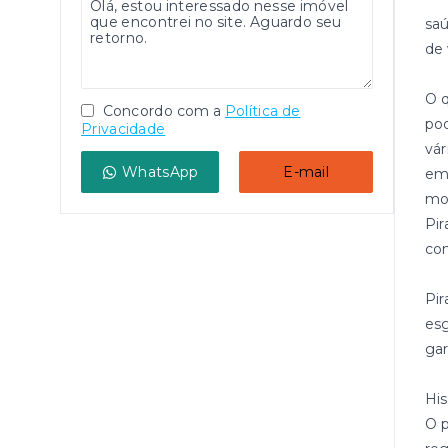
saú
de 
O q
Concordo com a
Política de
pod
Privacidade
vá
WhatsApp
E-mail
em 
mos
Pir
com
Pi
esg
gar
His
O p