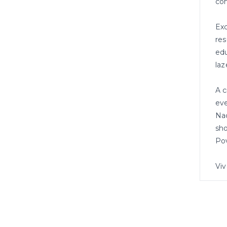
co
Exc
res
edu
laz
A c
eve
Naç
sho
Pov
Viv