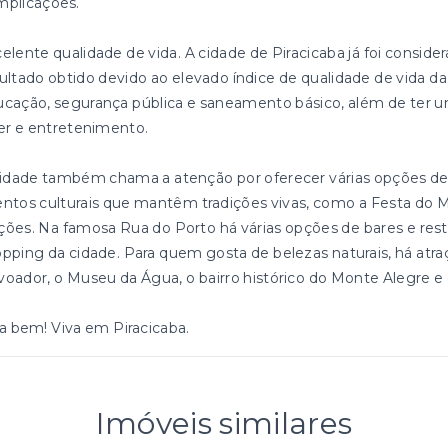
mplicações.
elente qualidade de vida. A cidade de Piracicaba já foi conside
ultado obtido devido ao elevado índice de qualidade de vida d
cação, segurança pública e saneamento básico, além de ter u
er e entretenimento.
idade também chama a atenção por oferecer várias opções de 
ntos culturais que mantêm tradições vivas, como a Festa do M
ões. Na famosa Rua do Porto há várias opções de bares e re
pping da cidade. Para quem gosta de belezas naturais, há atr
oador, o Museu da Água, o bairro histórico do Monte Alegre e
a bem! Viva em Piracicaba.
Imóveis similares