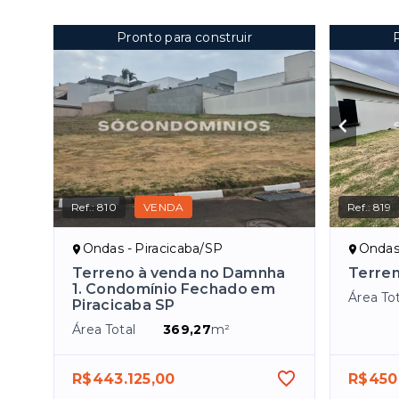
Pronto para construir
Ref.:
810
VENDA
Ref.:
819
Ondas - Piracicaba/SP
Ondas 
Terreno à venda no Damnha
Terre
1. Condomínio Fechado em
Área Tot
Piracicaba SP
Área Total
369,27
m²
R$443.125,00
R$450