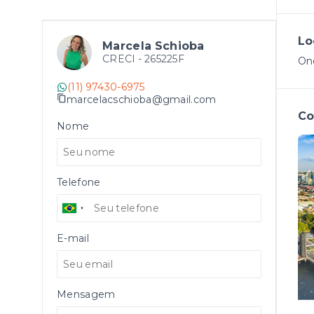
Lo
Marcela Schioba
CRECI -
265225F
Ond
(11) 97430-6975
marcelacschioba@gmail.com
Co
Nome
Telefone
E-mail
Mensagem