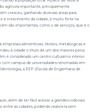
entando a população local. A partir de 1836, a
o agrícola importante, principalmente
mbém cresceu, ganhando diversas áreas para
o e crescimento da cidade, é muito forte na
bém são importantes, como o de serviços, que é o
e empresas alimentícias, têxteis, metalúrgicas e
ndeu à cidade o título de um dos maiores polos
m é considerado um centro cultural no interior
ando com campus de universidades renomadas em
Odontologia, a EEP (Escola de Engenharia de
aulo, além de ter fácil acesso a grandes rodovias
o entre as cidades, podendo realizá-la sem