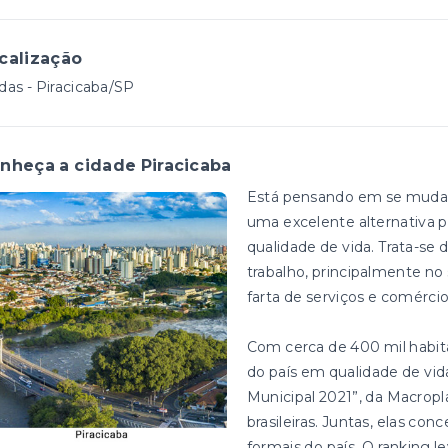
calização
as - Piracicaba/SP
nheça a cidade Piracicaba
Está pensando em se mudar? 
uma excelente alternativa p
qualidade de vida. Trata-s
trabalho, principalmente 
farta de serviços e comérci
Com cerca de 400 mil habitan
do país em qualidade de vi
Municipal 2021”, da Macropl
brasileiras. Juntas, elas c
formais do país. O ranking l