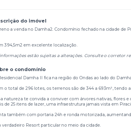
scrição do imóvel
reno a venda no Damha2. Condomínio fechado na cidade de Pi
m 394,5m2 em excelente localização.
informações estão sujeitas a alterações. Consulte o corretor r
bre o condomínio
esidencial Damha II fica na região do Ondas ao lado do Damha
 o total de 296 lotes, os terrenos são de 344 a 693m², tendo 
a natureza te convida a conviver com árvores nativas, flores
s de 25 itens de lazer, uma infraestrutura jamais vista em Pirac
nta também com portaria 24h e ronda motorizada, aumentando
verdadeiro Resort particular no meio da cidade.