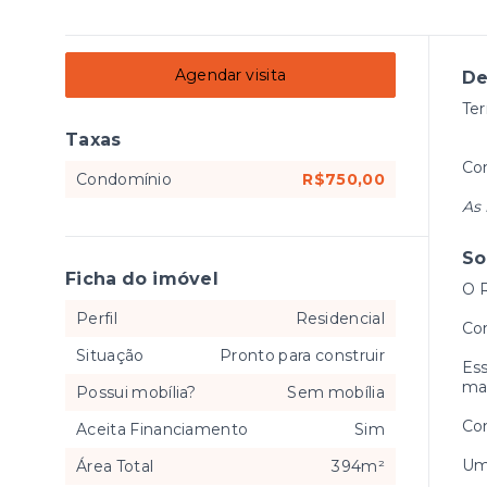
Agendar visita
De
Ter
Taxas
Co
Condomínio
R$750,00
As 
So
Ficha do imóvel
O R
Perfil
Residencial
Com
Situação
Pronto para construir
Ess
mai
Possui mobília?
Sem mobília
Co
Aceita Financiamento
Sim
Um 
Área Total
394m²