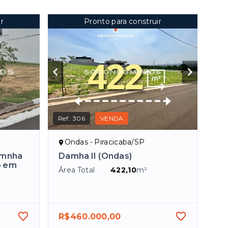
r
Pronto para construir
Ref.:
306
VENDA
Ondas - Piracicaba/SP
amnha
Damha II (Ondas)
o em
Área Total
422,10
m²
R$460.000,00