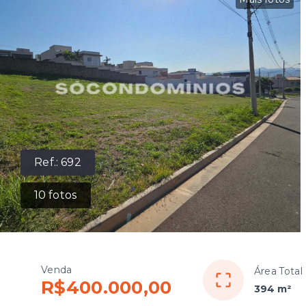
Ref.:
692
10
fotos
Venda
Área Total
R$400.000,00
394 m²