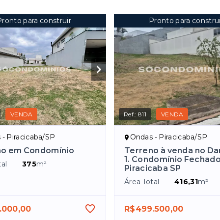
Pronto para construir
Pronto para construi
VENDA
Ref.:
811
VENDA
- Piracicaba/SP
Ondas - Piracicaba/SP
no em Condomínio
Terreno à venda no D
1. Condomínio Fechad
al
375
m²
Piracicaba SP
Área Total
416,31
m²
.000,00
R$499.500,00