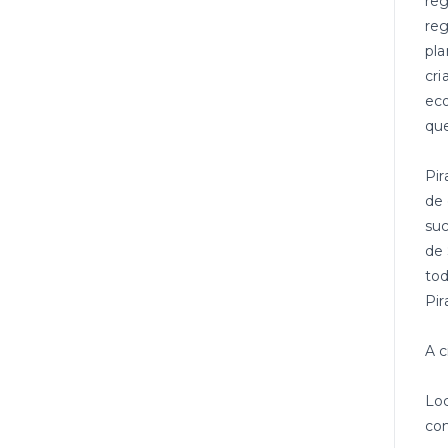
reg
reg
pla
cri
eco
que
Pir
de 
suc
de 
tod
Pir
A c
Loc
com