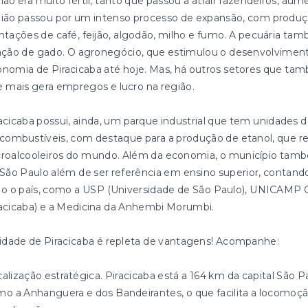
ião era muito fértil, tanto que passou a atrair fazendeiros, aum
ião passou por um intenso processo de expansão, com produçã
ntações de café, feijão, algodão, milho e fumo. A pecuária ta
ação de gado. O agronegócio, que estimulou o desenvolviment
nomia de Piracicaba até hoje. Mas, há outros setores que tam
 mais gera empregos e lucro na região.
acicaba possui, ainda, um parque industrial que tem unidades d
combustíveis, com destaque para a produção de etanol, que re
roalcooleiros do mundo. Além da economia, o município també
São Paulo além de ser referência em ensino superior, cont
o o país, como a USP (Universidade de São Paulo), UNICAMP 
acicaba) e a Medicina da Anhembi Morumbi.
idade de Piracicaba é repleta de vantagens! Acompanhe:
alização estratégica. Piracicaba está a 164 km da capital São P
o a Anhanguera e dos Bandeirantes, o que facilita a locomoçã