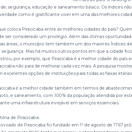
de, segurança, educação e saneamento básico. Os índices não
verdade como é gratificante viver em uma das melhores cidade
ue coloca Piracicaba entre as melhores cidades do país? Quem
e ser considerado um privilégio. Além das ótimas oportunida
rias áreas, o município tem também um dos maiores Índices
segurança. Mas há muitos outros pontos em que a cidade fico
trou, por exemplo, que Piracicaba é a melhor cidade do país 
acicaba não para de melhorar cada vez mais. A pesquisa mostra
 excelentes opções de instituições para todas as faixas etárias
racicaba é a melhor cidade também em termos de abastecimen
oto, e saneamento, com 100% da população atendida por estes 
ante uma infraestrutura invejável em serviços essenciais.
tória de Piracicaba:
ovoado de Piracicaba foi fundado em 1º de agosto de 1767 próx