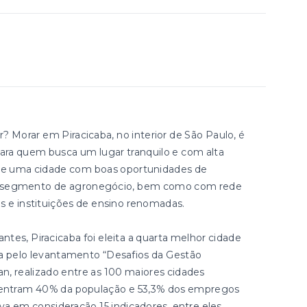
Morar em Piracicaba, no interior de São Paulo, é
ara quem busca um lugar tranquilo e com alta
e de uma cidade com boas oportunidades de
no segmento de agronegócio, bem como com rede
os e instituições de ensino renomadas.
tes, Piracicaba foi eleita a quarta melhor cidade
da pelo levantamento “Desafios da Gestão
an, realizado entre as 100 maiores cidades
oncentram 40% da população e 53,3% dos empregos
eva em consideração 15 indicadores, entre eles