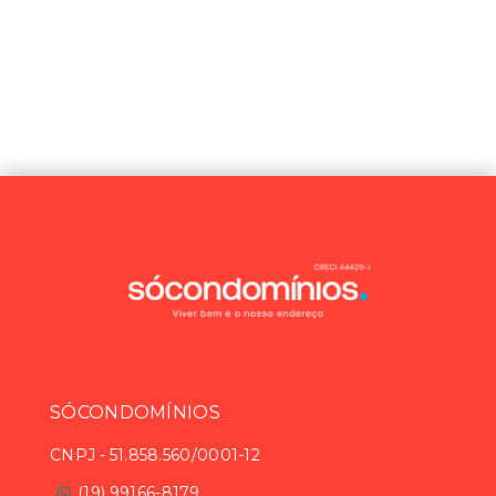
SÓCONDOMÍNIOS
CNPJ
-
51.858.560/0001-12
(19) 99166-8179