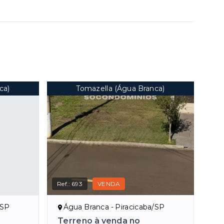
ca)
Tomazella (Água Branca)
Ref.:
693
VENDA
/SP
Água Branca - Piracicaba/SP
Terreno à venda no