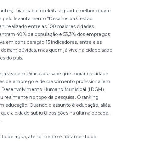
tes, Piracicaba foi eleita a quarta melhor cidade
da pelo levantamento “Desafios da Gestão
an, realizado entre as 100 maiores cidades
oncentram 40% da população e 53,3% dos empregos
eva em consideração 15 indicadores, entre eles
 deixam dúvidas, mas quem já vive na cidade sabe
s do país.
 já vive em Piracicaba sabe que morar na cidade
des de emprego e de crescimento profissional em
 de Desenvolvimento Humano Municipal (IDGM)
u realmente no topo da pesquisa. O ranking
em educação. Quando o assunto é educação, aliás,
 que a cidade subiu 8 posições na última década,
.
to de água, atendimento e tratamento de