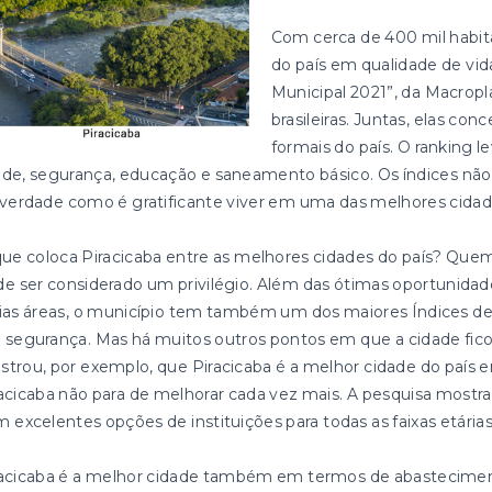
Com cerca de 400 mil habitan
do país em qualidade de vi
Municipal 2021”, da Macropl
brasileiras. Juntas, elas c
formais do país. O ranking l
de, segurança, educação e saneamento básico. Os índices não
verdade como é gratificante viver em uma das melhores cidade
ue coloca Piracicaba entre as melhores cidades do país? Quem
e ser considerado um privilégio. Além das ótimas oportunida
rias áreas, o município tem também um dos maiores Índices
segurança. Mas há muitos outros pontos em que a cidade fico
trou, por exemplo, que Piracicaba é a melhor cidade do país 
acicaba não para de melhorar cada vez mais. A pesquisa mostra
 excelentes opções de instituições para todas as faixas etárias
racicaba é a melhor cidade também em termos de abastecimen