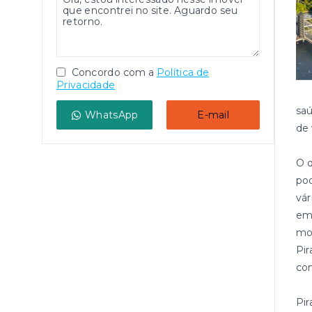
Concordo com a
Política de
Privacidade
saú
WhatsApp
E-mail
de 
O q
pod
vá
em 
mos
Pir
com
Pi