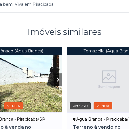
a bem! Viva em Piracicaba.
Imóveis similares
ônaco (Água Branca)
Tomazella (Água Bran
VENDA
Ref.:
730
VENDA
ranca - Piracicaba/SP
Água Branca - Piracicaba
o à venda no
Terreno à vendo no