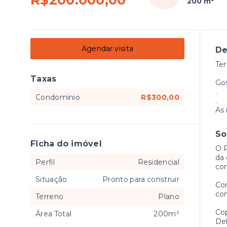
R$200.000,00
200 m²
Agendar visita
De
Ter
Taxas
Go
.
Condomínio
R$300,00
.
As 
So
Ficha do imóvel
O R
da 
Perfil
Residencial
con
Situação
Pronto para construir
Com
con
Terreno
Plano
Cop
Área Total
200m²
Del