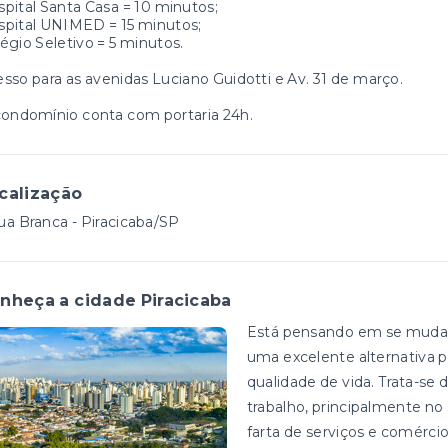
pital Santa Casa = 10 minutos;
spital UNIMED = 15 minutos;
égio Seletivo = 5 minutos.
sso para as avenidas Luciano Guidotti e Av. 31 de março.
ondomínio conta com portaria 24h.
calização
a Branca - Piracicaba/SP
nheça a cidade Piracicaba
Está pensando em se mudar? 
uma excelente alternativa p
qualidade de vida. Trata-s
trabalho, principalmente 
farta de serviços e comérci