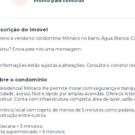
Pronto para construir
scrição do imóvel
reno à venda no condomínio Mônaco no bairro Água Branca. C
stou? Envia para nós uma mensagem.
informações estão sujeitas a alterações. Consulte o corretor re
bre o condomínio
esidencial Mônaco lhe permite morar com segurança e tranquil
cidade, acesso fácil e rápido por amplas avenidas. Oferece lote
struir. Conta com infraestrutura completa, área de lazer, salão
ércio local com trajeto de menos de 5 minutos como padaria,
strução entre outros.
lacana = 3 minutos;
ta supermercado = 6 minutos;