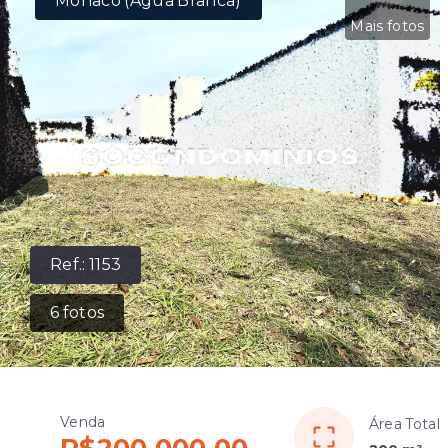
Mônaco (Água Branca)
Mais fotos
Ref.:
1153
6
fotos
Venda
Área Total