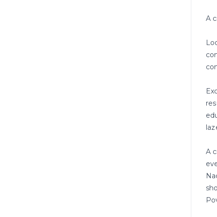
A c
Loc
com
co
Exc
res
edu
laz
A c
eve
Naç
sho
Pov