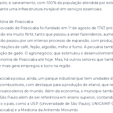
oto, e saneamento, com 100% da população atendida por estes 
ante uma infraestrutura invejável em serviços essenciais.
tória de Piracicaba:
ovoado de Piracicaba foi fundado em 1º de agosto de 1767 próx
ião era muito fértil, tanto que passou a atrair fazendeiros, aum
ião passou por um intenso processo de expansão, com produçã
ntações de café, feijão, algodão, milho e fumo. A pecuária ta
ação de gado. O agronegócio, que estimulou o desenvolviment
nomia de Piracicaba até hoje. Mas, há outros setores que tam
 mais gera empregos e lucro na região.
acicaba possui, ainda, um parque industrial que tem unidades d
combustíveis, com destaque para a produção de etanol, que re
roalcooleiros do mundo. Além da economia, o município també
São Paulo além de ser referência em ensino superior, cont
o o país, como a USP (Universidade de São Paulo), UNICAMP 
acicaba) e a Medicina da Anhembi Morumbi.