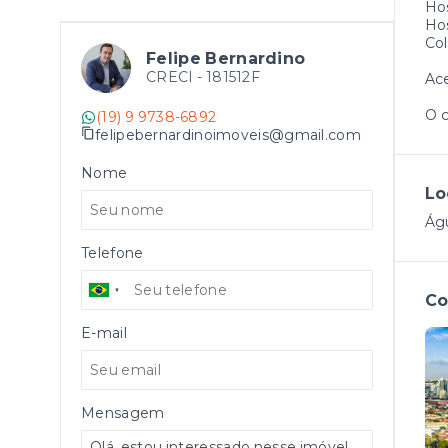
Hos
Ho
Col
Felipe Bernardino
CRECI -
181512F
Ace
O c
(19) 9 9738-6892
felipebernardinoimoveis@gmail.com
Nome
Lo
Águ
Telefone
Co
E-mail
Mensagem