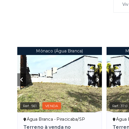
Viv
Mônaco (Água Branca)
M
Ref.:
561
VENDA
Ref.:
370
Água Branca - Piracicaba/SP
Água B
Terreno à venda no
Terren