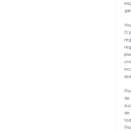
esg
gar
His
O p
reg
reg
pla
cri
eco
que
Pir
de 
suc
de 
tod
Pir