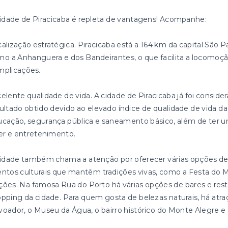
idade de Piracicaba é repleta de vantagens! Acompanhe:
alização estratégica. Piracicaba está a 164 km da capital São P
o a Anhanguera e dos Bandeirantes, o que facilita a locomoçã
mplicações.
elente qualidade de vida. A cidade de Piracicaba já foi conside
ultado obtido devido ao elevado índice de qualidade de vida d
cação, segurança pública e saneamento básico, além de ter u
er e entretenimento.
idade também chama a atenção por oferecer várias opções de 
ntos culturais que mantêm tradições vivas, como a Festa do M
ões. Na famosa Rua do Porto há várias opções de bares e re
pping da cidade. Para quem gosta de belezas naturais, há atr
oador, o Museu da Água, o bairro histórico do Monte Alegre e