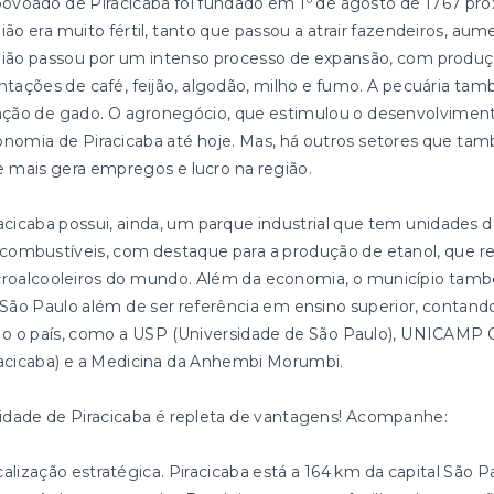
ovoado de Piracicaba foi fundado em 1º de agosto de 1767 próx
ião era muito fértil, tanto que passou a atrair fazendeiros, aum
ião passou por um intenso processo de expansão, com produçã
ntações de café, feijão, algodão, milho e fumo. A pecuária ta
ação de gado. O agronegócio, que estimulou o desenvolviment
nomia de Piracicaba até hoje. Mas, há outros setores que tam
 mais gera empregos e lucro na região.
acicaba possui, ainda, um parque industrial que tem unidades d
combustíveis, com destaque para a produção de etanol, que re
roalcooleiros do mundo. Além da economia, o município també
São Paulo além de ser referência em ensino superior, cont
o o país, como a USP (Universidade de São Paulo), UNICAMP 
acicaba) e a Medicina da Anhembi Morumbi.
idade de Piracicaba é repleta de vantagens! Acompanhe:
alização estratégica. Piracicaba está a 164 km da capital São P