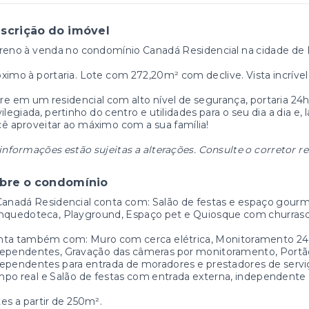
scrição do imóvel
reno à venda no condomínio Canadá Residencial na cidade de 
ximo à portaria. Lote com 272,20
m² com declive. Vista incrível
e em um residencial com alto nível de segurança, portaria 24h
vilegiada, pertinho do centro e utilidades para o seu dia a dia e,
ê aproveitar ao máximo com a sua família!
informações estão sujeitas a alterações. Consulte o corretor r
bre o condomínio
anadá Residencial conta com: Salão de festas e espaço gourmet
nquedoteca, Playground, Espaço pet e Quiosque com churrasq
nta também com: Muro com cerca elétrica, Monitoramento 24
ependentes, Gravação das câmeras por monitoramento, Portão
ependentes para entrada de moradores e prestadores de serv
po real e Salão de festas com entrada externa, independente
es a partir de 250m².