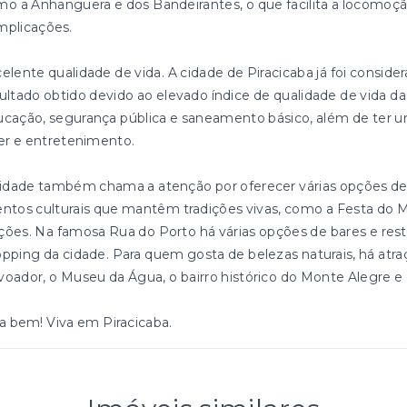
o a Anhanguera e dos Bandeirantes, o que facilita a locomoçã
mplicações.
elente qualidade de vida. A cidade de Piracicaba já foi conside
ultado obtido devido ao elevado índice de qualidade de vida d
cação, segurança pública e saneamento básico, além de ter u
er e entretenimento.
idade também chama a atenção por oferecer várias opções de 
ntos culturais que mantêm tradições vivas, como a Festa do M
ões. Na famosa Rua do Porto há várias opções de bares e re
pping da cidade. Para quem gosta de belezas naturais, há atr
oador, o Museu da Água, o bairro histórico do Monte Alegre e
a bem! Viva em Piracicaba.