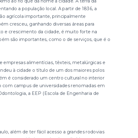
imo ao rio que dá nome à cidade. A terra da
entando a população local. A partir de 1836, a
o agrícola importante, principalmente
mbém cresceu, ganhando diversas áreas para
o e crescimento da cidade, é muito forte na
bém são importantes, como o de serviços, que é o
e empresas alimentícias, têxteis, metalúrgicas e
ndeu à cidade o título de um dos maiores polos
m é considerado um centro cultural no interior
ando com campus de universidades renomadas em
Odontologia, a EEP (Escola de Engenharia de
aulo, além de ter fácil acesso a grandes rodovias