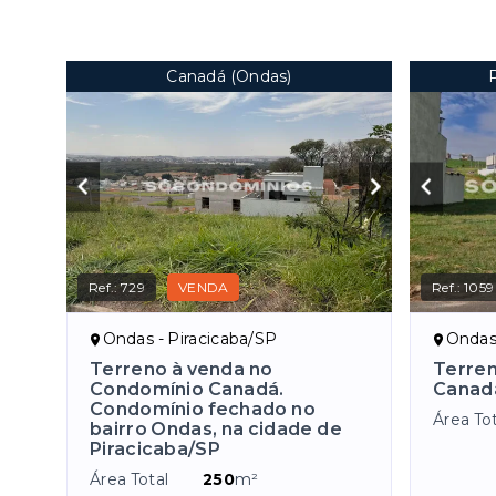
Canadá (Ondas)
Ref.:
729
VENDA
Ref.:
1059
Ondas - Piracicaba/SP
Ondas 
Terreno à venda no
Terren
Condomínio Canadá.
Canad
Condomínio fechado no
Área Tot
bairro Ondas, na cidade de
Piracicaba/SP
Área Total
250
m²