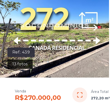
Ref.:
439
13
fotos
Venda
Área Total
R$270.000,00
272,20 m²