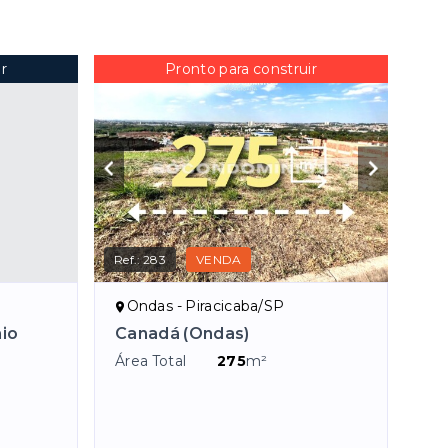
r
Pronto para construir
Ref.:
283
VENDA
Ondas - Piracicaba/SP
io
Canadá (Ondas)
Área Total
275
m²