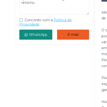
saú
de 
Concordo com a
Política de
Privacidade
O q
WhatsApp
E-mail
pod
vá
em 
mos
Pir
com
Pi
esg
gar
His