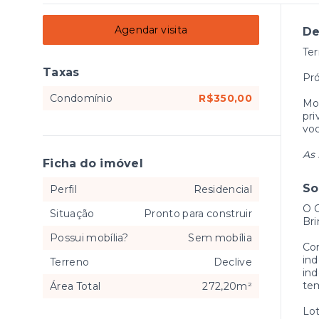
Agendar visita
De
Ter
Taxas
Pró
Condomínio
R$350,00
Mor
pri
voc
As 
Ficha do imóvel
So
Perfil
Residencial
O C
Situação
Pronto para construir
Bri
Possui mobília?
Sem mobília
Co
ind
Terreno
Declive
ind
tem
Área Total
272,20m²
Lot