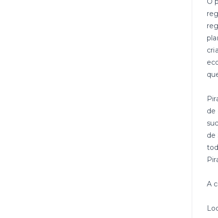
O p
reg
reg
pla
cri
eco
que
Pir
de 
suc
de 
tod
Pir
A c
Loc