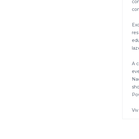
com
co
Exc
res
edu
laz
A c
eve
Naç
sho
Pov
Viv