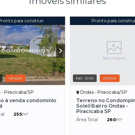
Imóveis similares
Pronto para construir
Pronto para construi
VENDA
Ref.:
1009
VENDA
- Piracicaba/SP
Ondas - Piracicaba/SP
o à venda condomínio
Terreno no Condompin
á
Soleil Bairro Ondas -
Piracicaba SP
al
255
m²
Área Total
260
m²