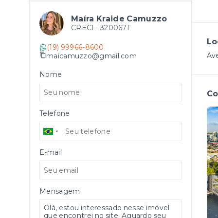
Maíra Kraide Camuzzo
CRECI -
320067F
Lo
(19) 99966-8600
Ave
maicamuzzo@gmail.com
Nome
Co
Telefone
E-mail
Mensagem