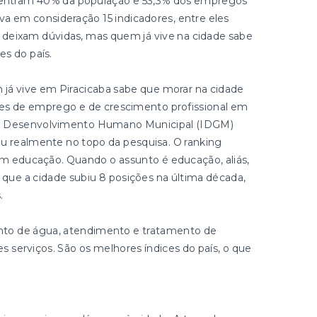
oncentram 40% da população e 53,3% dos empregos
eva em consideração 15 indicadores, entre eles
 deixam dúvidas, mas quem já vive na cidade sabe
s do país.
 já vive em Piracicaba sabe que morar na cidade
des de emprego e de crescimento profissional em
 de Desenvolvimento Humano Municipal (IDGM)
u realmente no topo da pesquisa. O ranking
em educação. Quando o assunto é educação, aliás,
 que a cidade subiu 8 posições na última década,
.
to de água, atendimento e tratamento de
serviços. São os melhores índices do país, o que