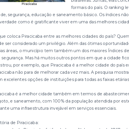
brasileiras. Juntas, elas c
formais do país. O ranking l
de, segurança, educação e saneamento básico. Os índices não
verdade como é gratificante viver em uma das melhores cidade
ue coloca Piracicaba entre as melhores cidades do país? Quem
e ser considerado um privilégio. Além das ótimas oportunida
rias áreas, o município tem também um dos maiores Índices
segurança. Mas há muitos outros pontos em que a cidade fico
trou, por exemplo, que Piracicaba é a melhor cidade do país 
acicaba não para de melhorar cada vez mais. A pesquisa mostra
 excelentes opções de instituições para todas as faixas etárias
racicaba é a melhor cidade também em termos de abastecimen
oto, e saneamento, com 100% da população atendida por estes 
ante uma infraestrutura invejável em serviços essenciais.
tória de Piracicaba: