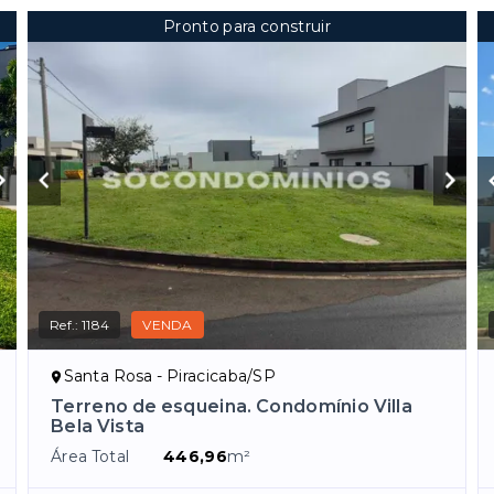
Pronto para construir
Ref.:
1184
VENDA
Santa Rosa - Piracicaba/SP
Terreno de esqueina. Condomínio Villa
Bela Vista
Área Total
446,96
m²