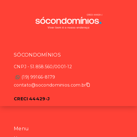
SÓCONDOMÍNIOS
CNPJ
-
51.858.560/0001-12
(19) 99166-8179
contato@socondominios.com.br
CRECI 44429-J
Menu