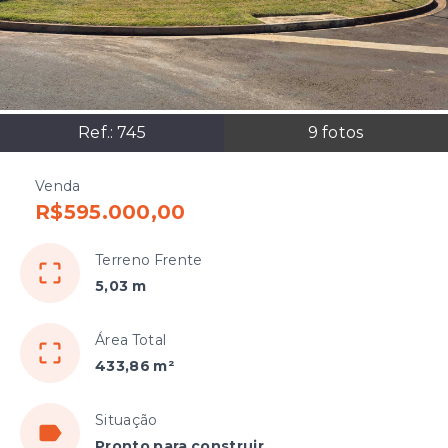
Ref.:
745
9
fotos
Venda
R$595.000,00
Terreno Frente
5,03 m
Área Total
433,86 m²
Situação
Pronto para construir