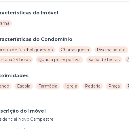
racterísticas do Imóvel
rama
racterísticas do Condomínio
ampo de futebol gramado
Churrasqueira
Piscina adulto
rtaria 24 horas
Quadra poliesportiva
Salão de festas
oximidades
anco
Escola
Farmácia
Igreja
Padaria
Praça
scrição do imóvel
sidencial Novo Campestre