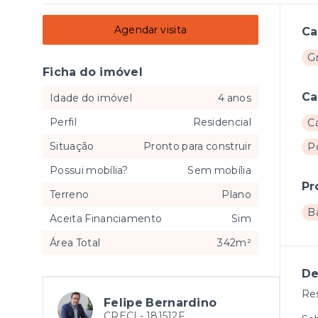
Agendar visita
Ca
G
Ficha do imóvel
Ca
Idade do imóvel
4 anos
Perfil
Residencial
C
Situação
Pronto para construir
Po
Possui mobília?
Sem mobília
Pr
Terreno
Plano
B
Aceita Financiamento
Sim
Área Total
342m²
De
Re
Felipe Bernardino
CRECI -
181512F