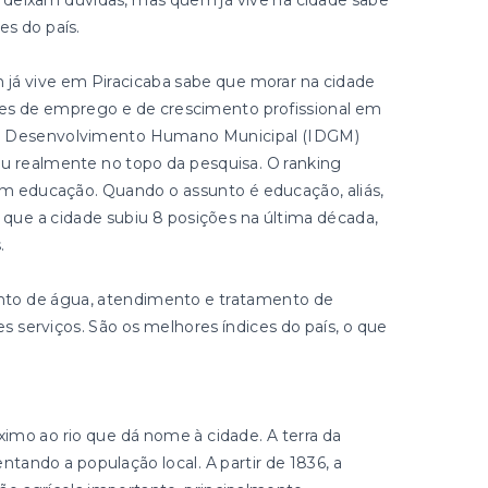
 deixam dúvidas, mas quem já vive na cidade sabe
s do país.
 já vive em Piracicaba sabe que morar na cidade
des de emprego e de crescimento profissional em
 de Desenvolvimento Humano Municipal (IDGM)
u realmente no topo da pesquisa. O ranking
em educação. Quando o assunto é educação, aliás,
 que a cidade subiu 8 posições na última década,
.
to de água, atendimento e tratamento de
serviços. São os melhores índices do país, o que
imo ao rio que dá nome à cidade. A terra da
entando a população local. A partir de 1836, a