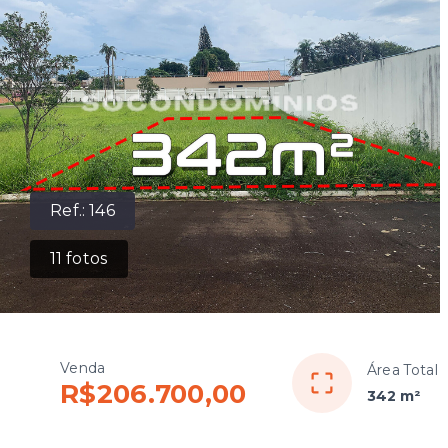
Ref.:
146
11
fotos
Venda
Área Total
R$206.700,00
342 m²