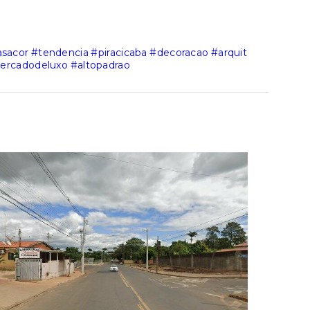
asacor
#tendencia
#piracicaba
#decoracao
#arquit
ercadodeluxo
#altopadrao