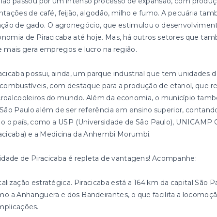
ião passou por um intenso processo de expansão, com produçã
ntações de café, feijão, algodão, milho e fumo. A pecuária ta
ação de gado. O agronegócio, que estimulou o desenvolviment
nomia de Piracicaba até hoje. Mas, há outros setores que tam
 mais gera empregos e lucro na região.
acicaba possui, ainda, um parque industrial que tem unidades d
combustíveis, com destaque para a produção de etanol, que re
roalcooleiros do mundo. Além da economia, o município també
São Paulo além de ser referência em ensino superior, cont
o o país, como a USP (Universidade de São Paulo), UNICAMP 
acicaba) e a Medicina da Anhembi Morumbi.
idade de Piracicaba é repleta de vantagens! Acompanhe:
alização estratégica. Piracicaba está a 164 km da capital São P
o a Anhanguera e dos Bandeirantes, o que facilita a locomoçã
mplicações.