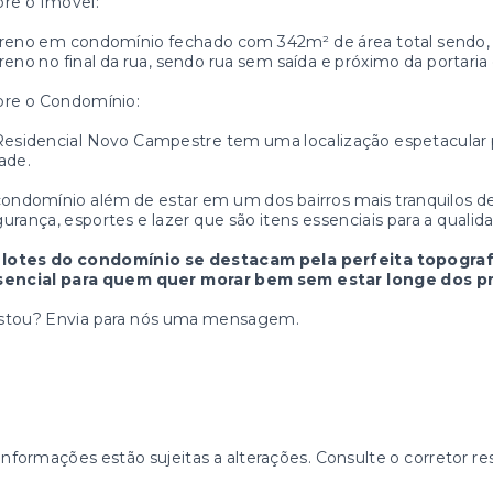
re o Imóvel:
reno em condomínio fechado com 342m² de área total sendo, 12
reno no final da rua, sendo rua sem saída e próximo da portari
bre o Condomínio:
esidencial Novo Campestre tem uma localização espetacular 
ade.
ondomínio além de estar em um dos bairros mais tranquilos d
urança, esportes e lazer que são itens essenciais para a qualid
 lotes do condomínio se destacam pela perfeita topograf
sencial para quem quer morar bem sem estar longe dos pr
stou? Envia para nós uma mensagem.
informações estão sujeitas a alterações. Consulte o corretor re