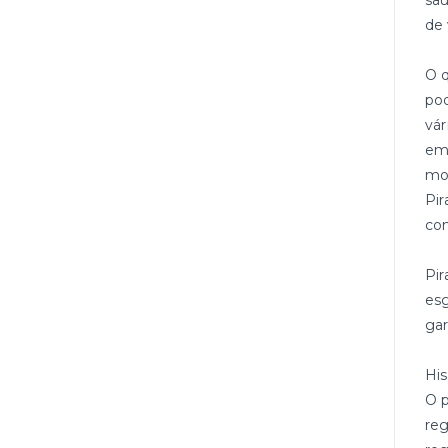
saú
de 
O q
pod
vá
em 
mos
Pir
com
Pi
esg
gar
His
O p
reg