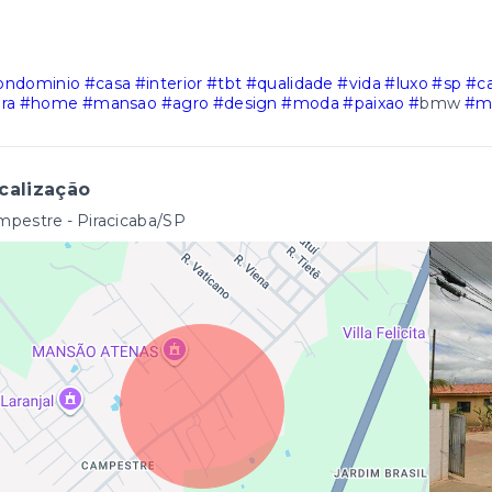
ondominio
#casa
#interior
#tbt
#qualidade
#vida
#luxo
#sp
#c
ra
#home
#mansao
#agro
#design
#moda
#paixao
#
bmw
#m
calização
pestre - Piracicaba/SP