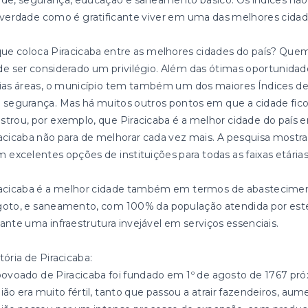
de, segurança, educação e saneamento básico. Os índices não
verdade como é gratificante viver em uma das melhores cidade
ue coloca Piracicaba entre as melhores cidades do país? Quem
e ser considerado um privilégio. Além das ótimas oportunida
rias áreas, o município tem também um dos maiores Índices
segurança. Mas há muitos outros pontos em que a cidade fico
trou, por exemplo, que Piracicaba é a melhor cidade do país 
acicaba não para de melhorar cada vez mais. A pesquisa mostra
 excelentes opções de instituições para todas as faixas etárias
racicaba é a melhor cidade também em termos de abastecimen
oto, e saneamento, com 100% da população atendida por estes 
ante uma infraestrutura invejável em serviços essenciais.
tória de Piracicaba:
ovoado de Piracicaba foi fundado em 1º de agosto de 1767 próx
ião era muito fértil, tanto que passou a atrair fazendeiros, aum