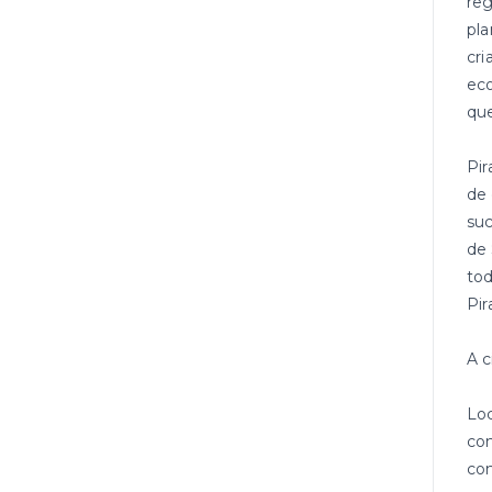
reg
pla
cri
eco
que
Pir
de 
suc
de 
tod
Pir
A c
Loc
com
co