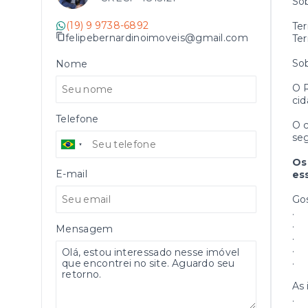
Sob
(19) 9 9738-6892
Ter
felipebernardinoimoveis@gmail.com
Ter
So
Nome
O R
cid
Telefone
O c
seg
Os
E-mail
es
Go
.
.
Mensagem
.
.
.
As 
.