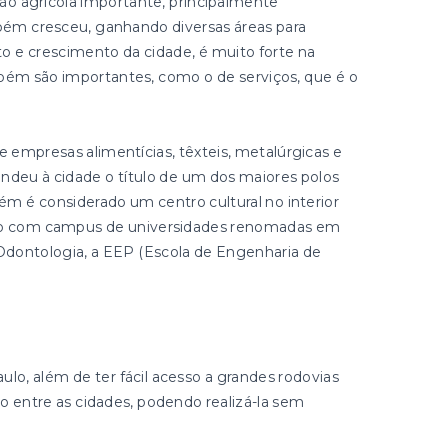
o agrícola importante, principalmente
mbém cresceu, ganhando diversas áreas para
o e crescimento da cidade, é muito forte na
bém são importantes, como o de serviços, que é o
e empresas alimentícias, têxteis, metalúrgicas e
ndeu à cidade o título de um dos maiores polos
m é considerado um centro cultural no interior
ando com campus de universidades renomadas em
Odontologia, a EEP (Escola de Engenharia de
aulo, além de ter fácil acesso a grandes rodovias
o entre as cidades, podendo realizá-la sem