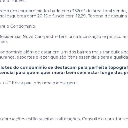
re o Imóvel:
reno em condomínio fechado com 332m² de área total sendo, 13
eral esquerda com 20,15 e fundo com 12,29. Terreno de esquina
bre o Condomínio:
esidencial Novo Campestre tem uma localização espetacular 
ade.
ondomínio além de estar em um dos bairros mais tranquilos d
urança, esportes e lazer que são itens essenciais para a qualid
 lotes do condomínio se destacam pela perfeita topograf
sencial para quem quer morar bem sem estar longe dos pr
stou? Envia para nós uma mensagem.
informações estão sujeitas a alterações. Consulte o corretor re