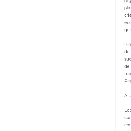
reg
pla
cri
eco
que
Pir
de 
suc
de 
tod
Pir
A c
Loc
com
co