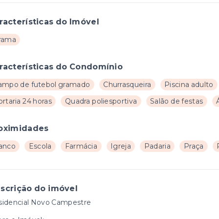
racterísticas do Imóvel
rama
racterísticas do Condomínio
ampo de futebol gramado
Churrasqueira
Piscina adulto
rtaria 24 horas
Quadra poliesportiva
Salão de festas
oximidades
anco
Escola
Farmácia
Igreja
Padaria
Praça
scrição do imóvel
sidencial Novo Campestre