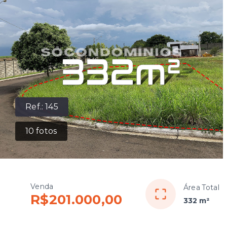
Ref.:
145
10
fotos
Venda
Área Total
R$201.000,00
332 m²