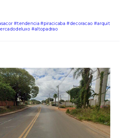
asacor
#tendencia
#piracicaba
#decoracao
#arquit
ercadodeluxo
#altopadrao