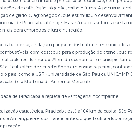
ião passou por um intenso processo de expansão, com produçã
ntações de café, feijão, algodão, milho e fumo. A pecuária ta
ação de gado. O agronegócio, que estimulou o desenvolviment
nomia de Piracicaba até hoje. Mas, há outros setores que tam
 mais gera empregos e lucro na região.
acicaba possui, ainda, um parque industrial que tem unidades d
combustíveis, com destaque para a produção de etanol, que re
roalcooleiros do mundo. Além da economia, o município també
São Paulo além de ser referência em ensino superior, cont
o o país, como a USP (Universidade de São Paulo), UNICAMP 
acicaba) e a Medicina da Anhembi Morumbi.
idade de Piracicaba é repleta de vantagens! Acompanhe:
alização estratégica. Piracicaba está a 164 km da capital São P
o a Anhanguera e dos Bandeirantes, o que facilita a locomoçã
mplicações.