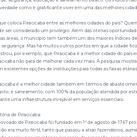
de, segurança, educação e saneamento básico. Os índices não
verdade como é gratificante viver em uma das melhores cidade
ue coloca Piracicaba entre as melhores cidades do país? Quem
e ser considerado um privilégio. Além das ótimas oportunida
rias áreas, o município tem também um dos maiores Índices
segurança. Mas há muitos outros pontos em que a cidade fico
trou, por exemplo, que Piracicaba é a melhor cidade do país 
acicaba não para de melhorar cada vez mais. A pesquisa mostra
 excelentes opções de instituições para todas as faixas etárias
racicaba é a melhor cidade também em termos de abastecimen
oto, e saneamento, com 100% da população atendida por estes 
ante uma infraestrutura invejável em serviços essenciais.
tória de Piracicaba:
ovoado de Piracicaba foi fundado em 1º de agosto de 1767 próx
ião era muito fértil, tanto que passou a atrair fazendeiros, aum