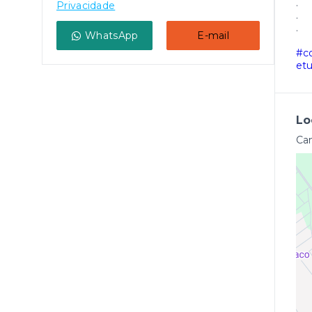
.
Privacidade
.
.
WhatsApp
E-mail
#c
etu
Lo
Cam