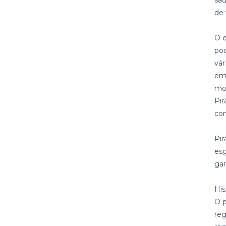
saú
de 
O q
pod
vá
em 
mos
Pir
com
Pi
esg
gar
His
O p
reg