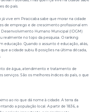
 deixam dúvidas, mas quem já vive na cidade sabe
s do país.
 já vive em Piracicaba sabe que morar na cidade
des de emprego e de crescimento profissional em
 de Desenvolvimento Humano Municipal (IDGM)
u realmente no topo da pesquisa. O ranking
em educação. Quando o assunto é educação, aliás,
 que a cidade subiu 8 posições na última década,
.
to de água, atendimento e tratamento de
serviços. São os melhores índices do país, o que
imo ao rio que dá nome à cidade. A terra da
entando a população local. A partir de 1836, a