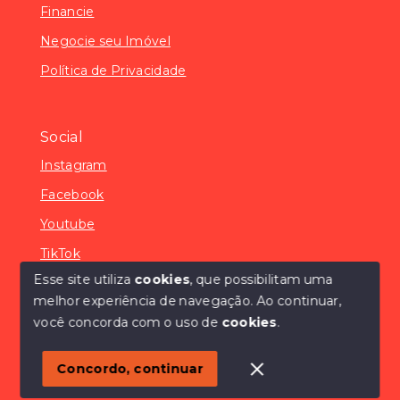
Financie
Negocie seu Imóvel
Política de Privacidade
Social
Instagram
Facebook
Youtube
TikTok
Esse site utiliza
cookies
, que possibilitam uma
melhor experiência de navegação.
Ao continuar,
você concorda com o uso de
cookies
.
© Copyright 2026 - SÓCONDOMÍNIOS - Todos os
direitos reservados
Concordo, continuar
SITE PARA IMOBILIARIA