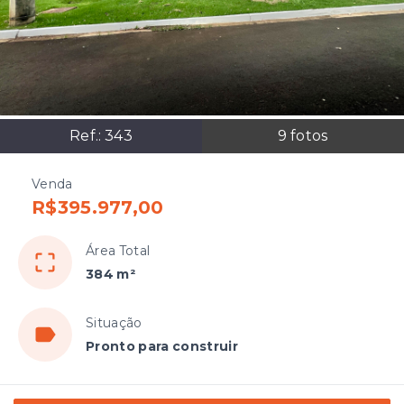
Ref.:
343
9
fotos
Venda
R$395.977,00
Área Total
384 m²
Situação
Pronto para construir