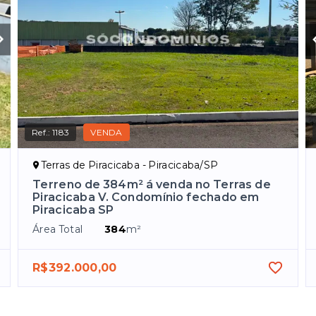
Ref.:
1183
VENDA
Terras de Piracicaba - Piracicaba/SP
Terreno de 384m² á venda no Terras de
Piracicaba V. Condomínio fechado em
Piracicaba SP
Área Total
384
m²
R$392.000,00