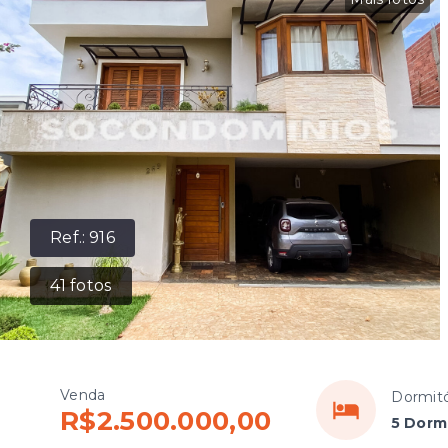
Ref.:
916
41
fotos
Venda
Dormitó
R$2.500.000,00
5 Dormi