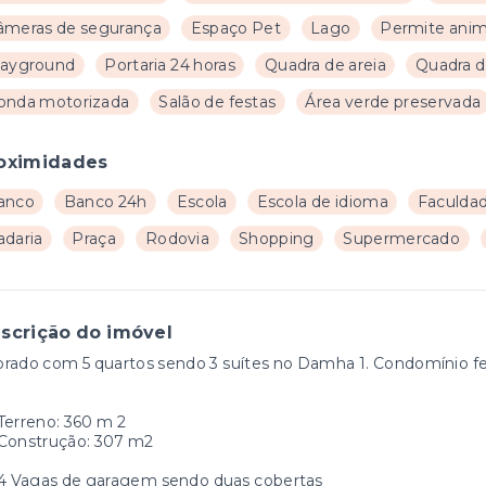
âmeras de segurança
Espaço Pet
Lago
Permite anim
layground
Portaria 24 horas
Quadra de areia
Quadra d
onda motorizada
Salão de festas
Área verde preservada
oximidades
anco
Banco 24h
Escola
Escola de idioma
Faculda
adaria
Praça
Rodovia
Shopping
Supermercado
scrição do imóvel
rado com 5 quartos sendo 3 suítes no Damha 1. Condomínio f
Terreno: 360 m 2
Construção: 307 m2
4 Vagas de garagem sendo duas cobertas