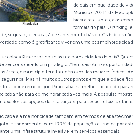
do país em qualidade de vi
Municipal 2021”, da Macropl
brasileiras. Juntas, elas c
formais do país. O ranking l
de, segurança, educação e saneamento básico. Os índices não
verdade como é gratificante viver em uma das melhores cidade
ue coloca Piracicaba entre as melhores cidades do país? Quem
e ser considerado um privilégio. Além das ótimas oportunida
rias áreas, o município tem também um dos maiores Índices
segurança. Mas há muitos outros pontos em que a cidade fico
trou, por exemplo, que Piracicaba é a melhor cidade do país 
acicaba não para de melhorar cada vez mais. A pesquisa mostra
 excelentes opções de instituições para todas as faixas etárias
racicaba é a melhor cidade também em termos de abastecimen
oto, e saneamento, com 100% da população atendida por estes 
ante uma infraestrutura invejável em serviços essenciais.