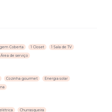
agem Coberta
1 Closet
1 Sala de TV
 Área de serviço
Cozinha gourmet
Energia solar
ina
elétrica
Churrasqueira