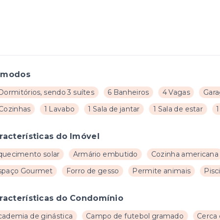
ômodos
Dormitórios, sendo 3 suítes
6 Banheiros
4 Vagas
Gar
 Cozinhas
1 Lavabo
1 Sala de jantar
1 Sala de estar
1
racterísticas do Imóvel
quecimento solar
Armário embutido
Cozinha americana
spaço Gourmet
Forro de gesso
Permite animais
Pisc
racterísticas do Condomínio
cademia de ginástica
Campo de futebol gramado
Cerca 