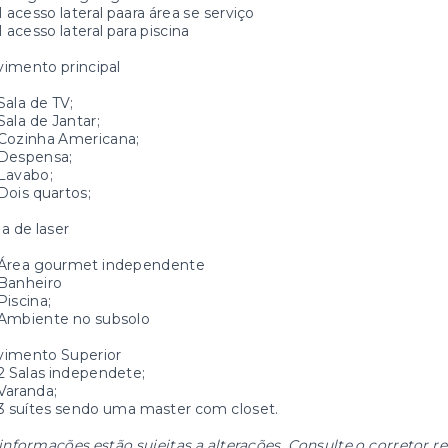
1 acesso lateral paara área se serviço
1 acesso lateral para piscina
imento principal
Sala de TV;
Sala de Jantar;
Cozinha Americana;
Despensa;
Lavabo;
Dois quartos;
a de laser
Área gourmet independente
Banheiro
Piscina;
Ambiente no subsolo
vimento Superior
2 Salas independete;
Varanda;
3 suítes sendo uma master com closet.
informações estão sujeitas a alterações. Consulte o corretor r