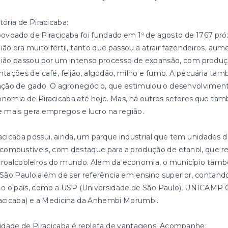
tória de Piracicaba:
ovoado de Piracicaba foi fundado em 1º de agosto de 1767 próx
ião era muito fértil, tanto que passou a atrair fazendeiros, aum
ião passou por um intenso processo de expansão, com produçã
ntações de café, feijão, algodão, milho e fumo. A pecuária ta
ação de gado. O agronegócio, que estimulou o desenvolviment
nomia de Piracicaba até hoje. Mas, há outros setores que tam
 mais gera empregos e lucro na região.
acicaba possui, ainda, um parque industrial que tem unidades d
combustíveis, com destaque para a produção de etanol, que re
roalcooleiros do mundo. Além da economia, o município també
São Paulo além de ser referência em ensino superior, cont
o o país, como a USP (Universidade de São Paulo), UNICAMP 
acicaba) e a Medicina da Anhembi Morumbi.
idade de Piracicaba é repleta de vantagens! Acompanhe: