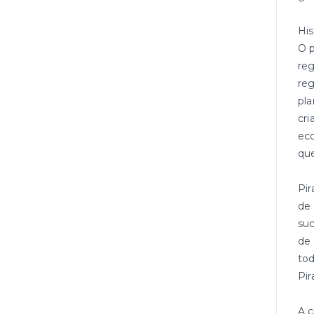
His
O p
reg
reg
pla
cri
eco
que
Pir
de 
suc
de 
tod
Pir
A c