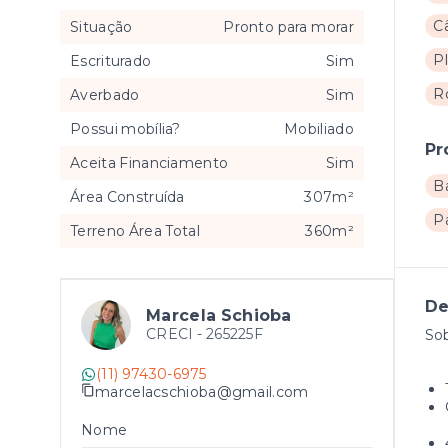
C
Situação
Pronto para morar
P
Escriturado
Sim
R
Averbado
Sim
Possui mobília?
Mobiliado
Pr
Aceita Financiamento
Sim
B
Área Construída
307m²
P
Terreno Área Total
360m²
De
Marcela Schioba
CRECI -
265225F
Sob
(11) 97430-6975
marcelacschioba@gmail.com
Nome