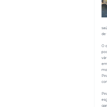
saú
de 
O q
pod
vá
em 
mos
Pir
com
Pi
esg
gar