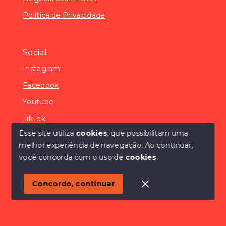
Política de Privacidade
Social
Instagram
Facebook
Youtube
TikTok
Esse site utiliza
cookies
, que possibilitam uma
melhor experiência de navegação.
Ao continuar,
você concorda com o uso de
cookies
.
© Copyright 2026 - SÓCONDOMÍNIOS - Todos os
direitos reservados
Concordo, continuar
SITE PARA IMOBILIARIA