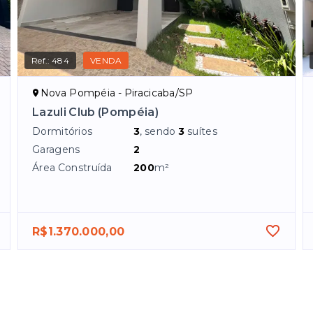
Ref.:
484
VENDA
Nova Pompéia - Piracicaba/SP
Lazuli Club (Pompéia)
Dormitórios
3
, sendo
3
suítes
Garagens
2
Área Construída
200
m²
R$1.370.000,00