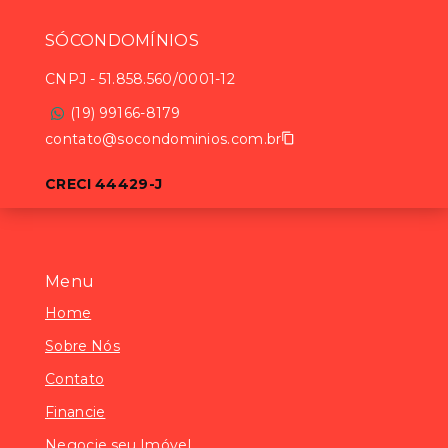
SÓCONDOMÍNIOS
CNPJ
-
51.858.560/0001-12
(19) 99166-8179
contato@socondominios.com.br
CRECI 44429-J
Menu
Home
Sobre Nós
Contato
Financie
Negocie seu Imóvel