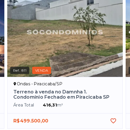
Ref.:
811
VENDA
Ondas - Piracicaba/SP
Terreno à venda no Damnha 1.
Condomínio Fechado em Piracicaba SP
Área Total
416,31
m²
R$499.500,00