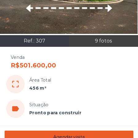
Ref.:
307
9
fotos
Venda
R$501.600,00
Área Total
456 m²
Situação
Pronto para construir
Agendar visita