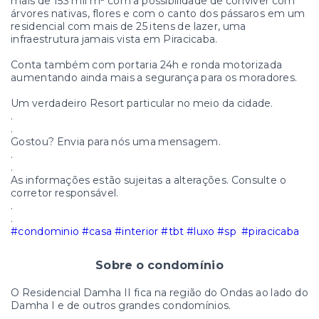
mais de 153 mil m² com a possibilidade de conviver com
árvores nativas, flores e com o canto dos pássaros em um
residencial com mais de 25 itens de lazer, uma
infraestrutura jamais vista em Piracicaba.
Conta também com portaria 24h e ronda motorizada
aumentando ainda mais a segurança para os moradores.
Um verdadeiro Resort particular no meio da cidade.
.
.
Gostou? Envia para nós uma mensagem.
.
.
As informações estão sujeitas a alterações. Consulte o
corretor responsável.
.
.
#condominio
#casa
#interior
#tbt
#luxo
#sp
#piracicaba
Sobre o condomínio
O Residencial Damha II fica na região do Ondas ao lado do
Damha I e de outros grandes condomínios.