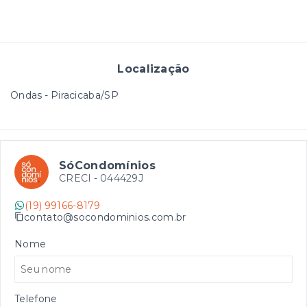
Localização
Ondas - Piracicaba/SP
SóCondomínios
CRECI -
044429J
(19) 99166-8179
contato@socondominios.com.br
Nome
Telefone