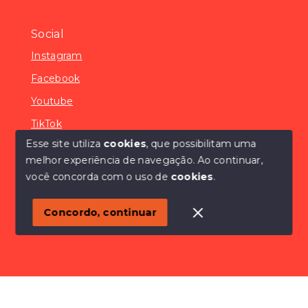
Social
Instagram
Facebook
Youtube
TikTok
Esse site utiliza
cookies
, que possibilitam uma
melhor experiência de navegação.
Ao continuar,
você concorda com o uso de
cookies
.
© Copyright 2026 - SÓCONDOMÍNIOS - Todos os
direitos reservados
Concordo, continuar
SITE PARA IMOBILIARIA
Início
Histórico
Favoritos