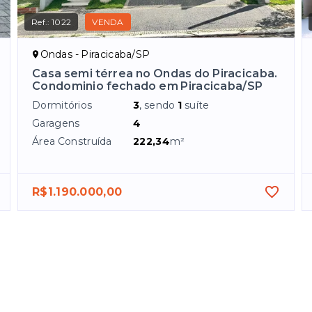
Ref.:
1022
VENDA
Ondas - Piracicaba/SP
Casa semi térrea no Ondas do Piracicaba.
Condominio fechado em Piracicaba/SP
Dormitórios
3
, sendo
1
suíte
Garagens
4
Área Construída
222,34
m²
R$1.190.000,00