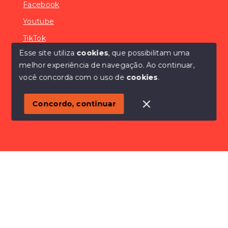
Facebook
Youtube
TikTok
Esse site utiliza
cookies
, que possibilitam uma
melhor experiência de navegação.
Ao continuar,
você concorda com o uso de
cookies
.
© Copyright 2026 - SÓCONDOMÍNIOS - Todos os
direitos reservados
Concordo, continuar
SITE PARA IMOBILIARIA
Início
Histórico
Favoritos