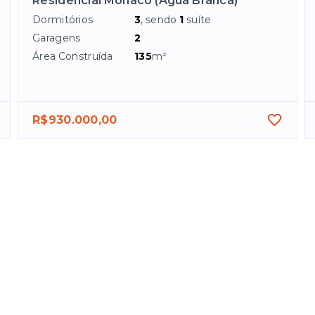
Residencial Monaco (Água Branca)
Dormitórios
3
, sendo
1
suíte
Garagens
2
Área Construída
135
m²
R$930.000,00