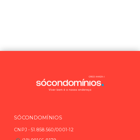
SÓCONDOMÍNIOS
CNPJ
-
51.858.560/0001-12