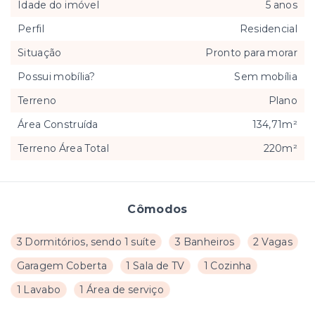
Idade do imóvel
5 anos
Perfil
Residencial
Situação
Pronto para morar
Possui mobília?
Sem mobília
Terreno
Plano
Área Construída
134,71m²
Terreno Área Total
220m²
Cômodos
3 Dormitórios, sendo 1 suíte
3 Banheiros
2 Vagas
Garagem Coberta
1 Sala de TV
1 Cozinha
1 Lavabo
1 Área de serviço