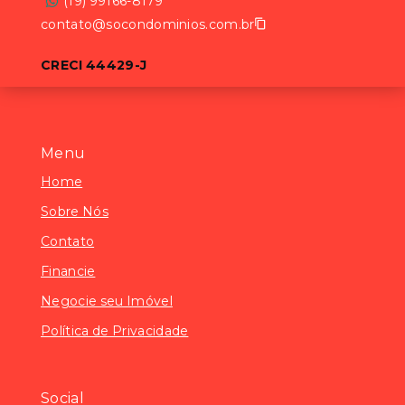
(19) 99166-8179
contato@socondominios.com.br
CRECI 44429-J
Menu
Home
Sobre Nós
Contato
Financie
Negocie seu Imóvel
Política de Privacidade
Social