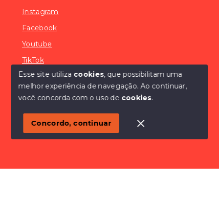
Instagram
Facebook
Youtube
TikTok
Esse site utiliza
cookies
, que possibilitam uma
melhor experiência de navegação.
Ao continuar,
você concorda com o uso de
cookies
.
© Copyright 2026 - SÓCONDOMÍNIOS - Todos os
direitos reservados
Concordo, continuar
SITE PARA IMOBILIARIA
Início
Histórico
Favoritos