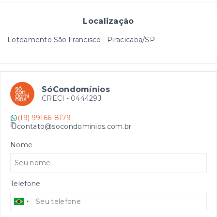
Localização
Loteamento São Francisco - Piracicaba/SP
SóCondomínios
CRECI -
044429J
(19) 99166-8179
contato@socondominios.com.br
Nome
Telefone