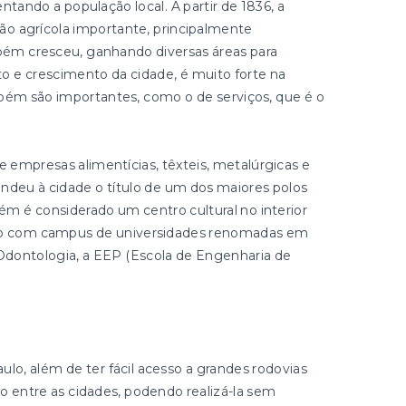
entando a população local. A partir de 1836, a
o agrícola importante, principalmente
mbém cresceu, ganhando diversas áreas para
o e crescimento da cidade, é muito forte na
bém são importantes, como o de serviços, que é o
e empresas alimentícias, têxteis, metalúrgicas e
ndeu à cidade o título de um dos maiores polos
m é considerado um centro cultural no interior
ando com campus de universidades renomadas em
Odontologia, a EEP (Escola de Engenharia de
aulo, além de ter fácil acesso a grandes rodovias
o entre as cidades, podendo realizá-la sem