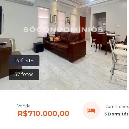
Ref.:
418
37
fotos
Venda
Dormitórios
R$710.000,00
3 Dormitór