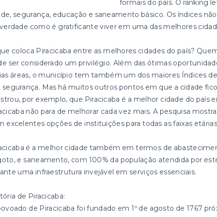
formais do país. O ranking l
de, segurança, educação e saneamento básico. Os índices não
verdade como é gratificante viver em uma das melhores cidade
ue coloca Piracicaba entre as melhores cidades do país? Quem
e ser considerado um privilégio. Além das ótimas oportunida
rias áreas, o município tem também um dos maiores Índices
segurança. Mas há muitos outros pontos em que a cidade fico
trou, por exemplo, que Piracicaba é a melhor cidade do país 
acicaba não para de melhorar cada vez mais. A pesquisa mostra
 excelentes opções de instituições para todas as faixas etárias
racicaba é a melhor cidade também em termos de abastecimen
oto, e saneamento, com 100% da população atendida por estes 
ante uma infraestrutura invejável em serviços essenciais.
tória de Piracicaba:
ovoado de Piracicaba foi fundado em 1º de agosto de 1767 próx