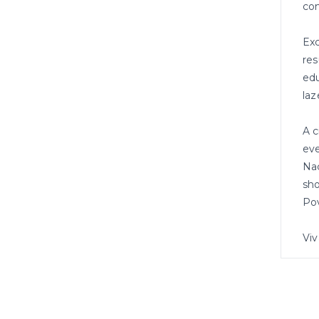
co
Exc
res
edu
laz
A c
eve
Naç
sho
Pov
Viv