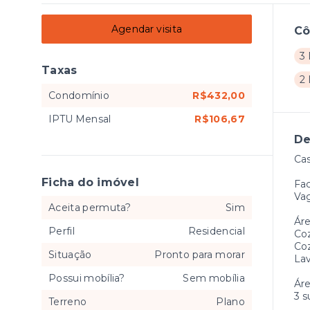
Agendar visita
C
3 
Taxas
2
Condomínio
R$432,00
IPTU Mensal
R$106,67
De
Cas
Ficha do imóvel
Fa
Vag
Aceita permuta?
Sim
Áre
Perfil
Residencial
Coz
Coz
Situação
Pronto para morar
La
Possui mobília?
Sem mobília
Áre
3 s
Terreno
Plano