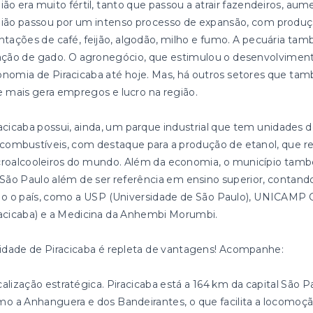
ião era muito fértil, tanto que passou a atrair fazendeiros, aum
ião passou por um intenso processo de expansão, com produçã
ntações de café, feijão, algodão, milho e fumo. A pecuária ta
ação de gado. O agronegócio, que estimulou o desenvolviment
nomia de Piracicaba até hoje. Mas, há outros setores que tam
 mais gera empregos e lucro na região.
acicaba possui, ainda, um parque industrial que tem unidades d
combustíveis, com destaque para a produção de etanol, que re
roalcooleiros do mundo. Além da economia, o município també
São Paulo além de ser referência em ensino superior, cont
o o país, como a USP (Universidade de São Paulo), UNICAMP 
acicaba) e a Medicina da Anhembi Morumbi.
idade de Piracicaba é repleta de vantagens! Acompanhe:
alização estratégica. Piracicaba está a 164 km da capital São P
o a Anhanguera e dos Bandeirantes, o que facilita a locomoçã