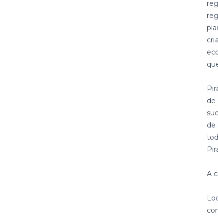
reg
reg
pla
cri
eco
que
Pir
de 
suc
de 
tod
Pir
A c
Loc
com