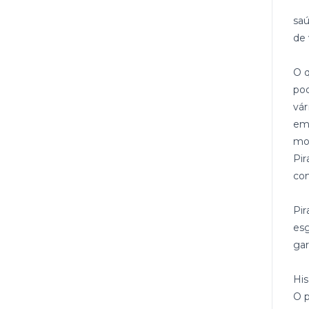
saú
de 
O q
pod
vá
em 
mos
Pir
com
Pi
esg
gar
His
O p