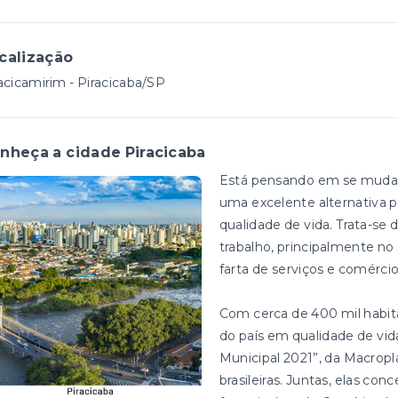
calização
acicamirim - Piracicaba/SP
nheça a cidade Piracicaba
Está pensando em se mudar? 
uma excelente alternativa p
qualidade de vida. Trata-s
trabalho, principalmente 
farta de serviços e comérci
Com cerca de 400 mil habitan
do país em qualidade de vi
Municipal 2021”, da Macropl
brasileiras. Juntas, elas c