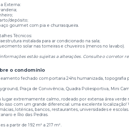
a Externa:
anderia;
heiro;
rto/depósito;
aço gourmet com pia e churrasqueira.
alhes Técnicos:
raestrutura instalada para ar condicionado na sala;
ecimento solar nas torneiras e chuveiros (menos no lavabo).
informações estão sujeitas a alterações. Consulte o corretor r
bre o condomínio
eamento fechado com portaria 24hs humanizada, topografia p
yground, Praça de Convivência, Quadra Poliesportiva, Mini Ca
lugar extremamente calmo, rodeado por extensa área verde r
o isso com um grande diferencial: uma excelente localização! 
mácias, lotéricas, bancos, restaurantes, universidades e escolas
anaro e Rio das Pedras.
es a partir de 192 m² a 217 m².