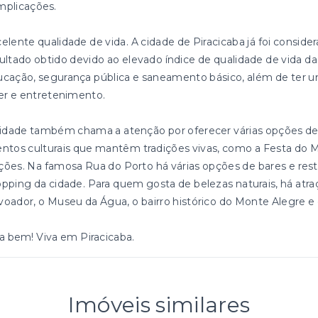
mplicações.
elente qualidade de vida. A cidade de Piracicaba já foi conside
ultado obtido devido ao elevado índice de qualidade de vida d
cação, segurança pública e saneamento básico, além de ter u
er e entretenimento.
idade também chama a atenção por oferecer várias opções de 
ntos culturais que mantêm tradições vivas, como a Festa do M
ões. Na famosa Rua do Porto há várias opções de bares e re
pping da cidade. Para quem gosta de belezas naturais, há atr
oador, o Museu da Água, o bairro histórico do Monte Alegre e
a bem! Viva em Piracicaba.
Imóveis similares