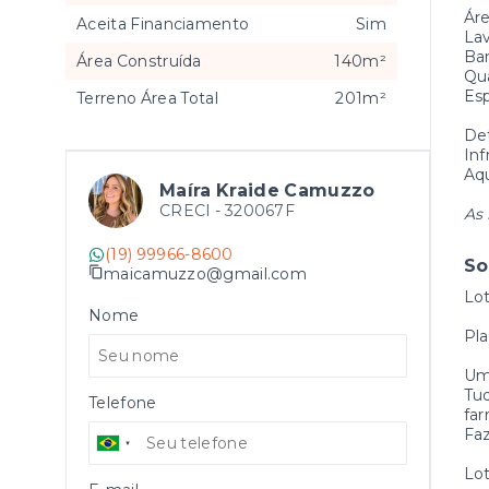
Áre
Aceita Financiamento
Sim
Lav
Ban
Área Construída
140m²
Qua
Esp
Terreno Área Total
201m²
Det
Inf
Aqu
Maíra Kraide Camuzzo
CRECI -
320067F
As 
(19) 99966-8600
So
maicamuzzo@gmail.com
Lot
Nome
Pla
Um 
Tud
Telefone
far
Faz
Lot