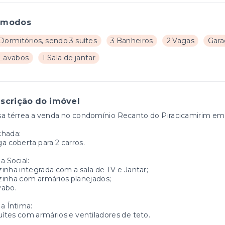
ômodos
Dormitórios, sendo 3 suítes
3 Banheiros
2 Vagas
Gar
 Lavabos
1 Sala de jantar
scrição do imóvel
a térrea a venda no condomínio Recanto do Piracicamirim em P
chada:
a coberta para 2 carros.
a Social:
inha integrada com a sala de TV e Jantar;
inha com armários planejados;
vabo.
a Íntima:
uítes com armários e ventiladores de teto.