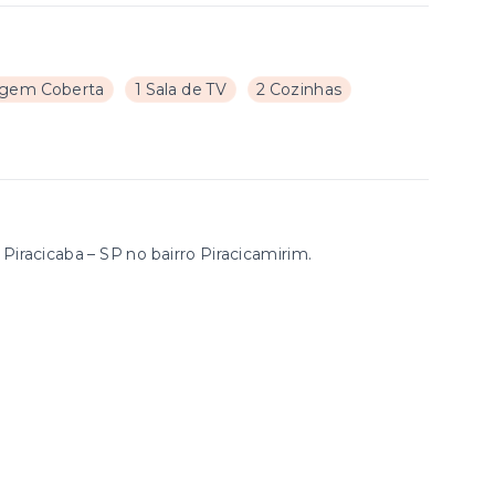
agem Coberta
1 Sala de TV
2 Cozinhas
iracicaba – SP no bairro Piracicamirim.