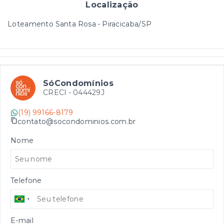
Localização
Loteamento Santa Rosa - Piracicaba/SP
SóCondomínios
CRECI -
044429J
(19) 99166-8179
contato@socondominios.com.br
Nome
Telefone
E-mail