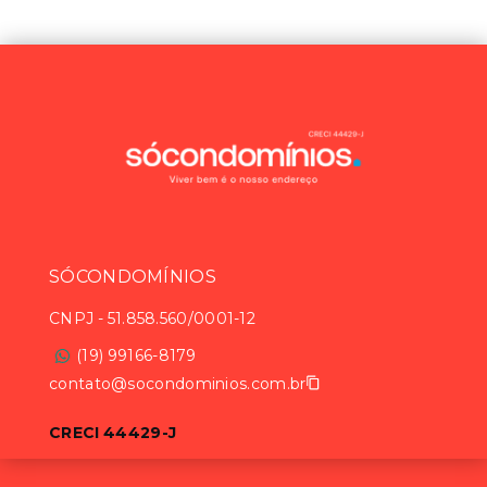
SÓCONDOMÍNIOS
CNPJ
-
51.858.560/0001-12
(19) 99166-8179
contato@socondominios.com.br
CRECI 44429-J