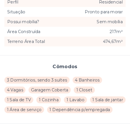
Perfil
Residencial
Situação
Pronto para morar
Possui mobília?
Sem mobília
Área Construída
217m²
Terreno Área Total
474,67m²
Cômodos
3 Dormitórios, sendo 3 suítes
4 Banheiros
4 Vagas
Garagem Coberta
1 Closet
1 Sala de TV
1 Cozinha
1 Lavabo
1 Sala de jantar
1 Área de serviço
1 Dependência p/empregada