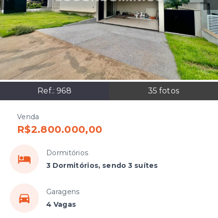
Ref.:
968
35
fotos
Venda
R$2.800.000,00
Dormitórios
3 Dormitórios, sendo 3 suítes
Garagens
4 Vagas