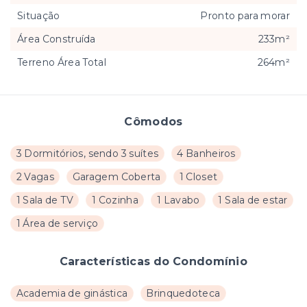
Situação
Pronto para morar
Área Construída
233m²
Terreno Área Total
264m²
Cômodos
3 Dormitórios, sendo 3 suítes
4 Banheiros
2 Vagas
Garagem Coberta
1 Closet
1 Sala de TV
1 Cozinha
1 Lavabo
1 Sala de estar
1 Área de serviço
Características do Condomínio
Academia de ginástica
Brinquedoteca