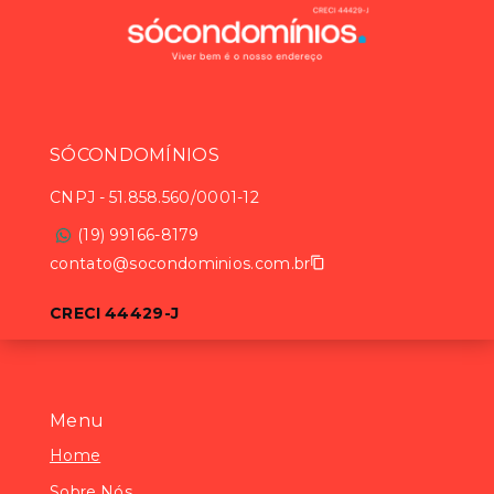
SÓCONDOMÍNIOS
CNPJ
-
51.858.560/0001-12
(19) 99166-8179
contato@socondominios.com.br
CRECI 44429-J
Menu
Home
Sobre Nós