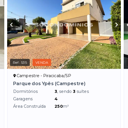
Ref.:
535
VENDA
Campestre - Piracicaba/SP
Parque dos Ypês (Campestre)
Dormitórios
3
, sendo
3
suítes
Garagens
4
Área Construída
250
m²