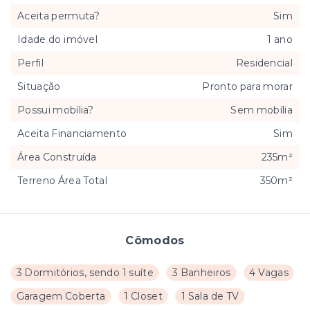
Aceita permuta?
Sim
Idade do imóvel
1 ano
Perfil
Residencial
Situação
Pronto para morar
Possui mobília?
Sem mobília
Aceita Financiamento
Sim
Área Construída
235m²
Terreno Área Total
350m²
Cômodos
3 Dormitórios, sendo 1 suíte
3 Banheiros
4 Vagas
Garagem Coberta
1 Closet
1 Sala de TV