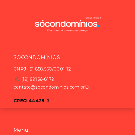
SÓCONDOMÍNIOS
CNPJ
-
51.858.560/0001-12
(19) 99166-8179
contato@socondominios.com.br
CRECI 44429-J
Menu