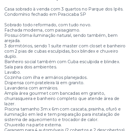
Casa sobrado à venda com 3 quartos no Parque dos Ipês.
Condomínio fechado em Piracicaba SP
Sobrado todo reformado, com tudo novo.
Fachada moderna, com paisagismo.
Possui ótima iluminação natural, sendo também, bem
arejada.
3 dormitórios, sendo 1 suíte master com closet e banheiro
com 2 pias de cubas esculpidas, box blindex e chuveiro
duplo.
Banheiro social também com Cuba esculpida e blindex.
Sala para dois ambientes.
Lavabo.
Cozinha com ilha e armários planejados.
Dispensa com prateleira lá em granito.
Lavanderia com armários.
Ampla área gourmet com bancadas em granito,
churrasqueira e banheiro completo que atende área de
lazer.
Piscina tamanho 3m x 6m com cascata, prainha, ofurô e
iluminação em led e tem preparação para instalação de
sistema de aquecimento e trocador de calor.
Chuveirão na parte externa.
Garagem para 4 automóveis (2 cobertos e 2 descobertos)