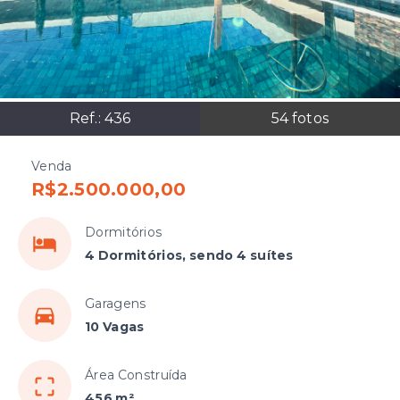
Ref.:
436
54
fotos
Venda
R$2.500.000,00
Dormitórios
4 Dormitórios, sendo 4 suítes
Garagens
10 Vagas
Área Construída
456 m²