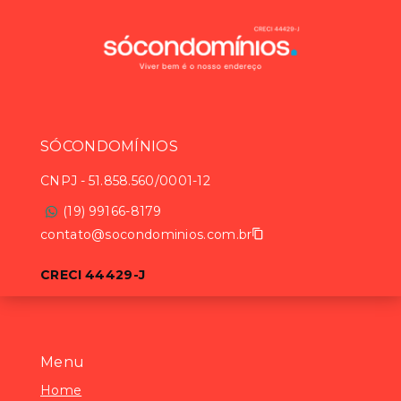
SÓCONDOMÍNIOS
CNPJ
-
51.858.560/0001-12
(19) 99166-8179
contato@socondominios.com.br
CRECI 44429-J
Menu
Home