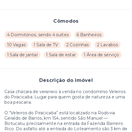
Cômodos
4 Dormitórios, sendo 4 suítes
6 Banheiros
10 Vagas
1 Sala de TV
2 Cozinhas
2 Lavabos
1 Sala de jantar
1 Sala de estar
1 Área de serviço
Descrição do imóvel
Casa chácara de veraneio à venda no condomínio Veleiros
do Piracicaba. Lugar para quem gosta de natureza e uma
boa pescaria.
O “Veleiros do Piracicaba” está localizado na Rodovia
Geraldo de Barros, km 154, sentido São Manuel —
Botucatu, precisamente na entrada da Fazenda Barreiro
Rico. Do asfalto até a entrada do Loteamento são 3 km de