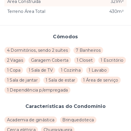
Área Construída
321m²
Terreno Área Total
430m²
Cômodos
4 Dormitórios, sendo 2 suítes
7 Banheiros
2 Vagas
Garagem Coberta
1 Closet
1 Escritório
1 Copa
1 Sala de TV
1 Cozinha
1 Lavabo
1 Sala de jantar
1 Sala de estar
1 Área de serviço
1 Dependência p/empregada
Características do Condomínio
Academia de ginástica
Brinquedoteca
Cerca elétrica
Churrasqueira