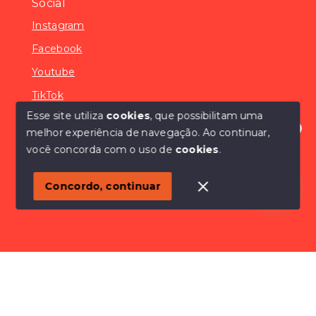
Social
Instagram
Facebook
Youtube
TikTok
Esse site utiliza
cookies
, que possibilitam uma
melhor experiência de navegação.
Ao continuar,
Olá! Estamos disponíveis para te ajudar.
você concorda com o uso de
cookies
.
© Copyright 2026 - SÓCONDOMÍNIOS - Todos os
direitos reservados
Concordo, continuar
SITE PARA IMOBILIARIA
Início
Histórico
Favoritos