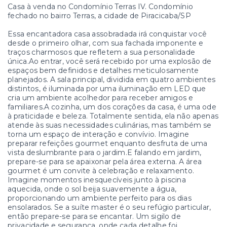
Casa à venda no Condomínio Terras IV. Condomínio
fechado no bairro Terras, a cidade de Piracicaba/SP
Essa encantadora casa assobradada irá conquistar você
desde o primeiro olhar, com sua fachada imponente e
traços charmosos que refletem a sua personalidade
única.Ao entrar, você será recebido por uma explosão de
espaços bem definidos e detalhes meticulosamente
planejados. A sala principal, dividida em quatro ambientes
distintos, é iluminada por uma iluminação em LED que
cria um ambiente acolhedor para receber amigos e
familiares.A cozinha, um dos corações da casa, é uma ode
à praticidade e beleza. Totalmente sentida, ela não apenas
atende às suas necessidades culinárias, mas também se
torna um espaço de interação e convívio. Imagine
preparar refeições gourmet enquanto desfruta de uma
vista deslumbrante para o jardim.E falando em jardim,
prepare-se para se apaixonar pela área externa. A área
gourmet é um convite à celebração e relaxamento.
Imagine momentos inesquecíveis junto à piscina
aquecida, onde o sol beija suavemente a água,
proporcionando um ambiente perfeito para os dias
ensolarados. Se a suíte master é o seu refúgio particular,
então prepare-se para se encantar. Um sigilo de
privacidade e segurança, onde cada detalhe foi