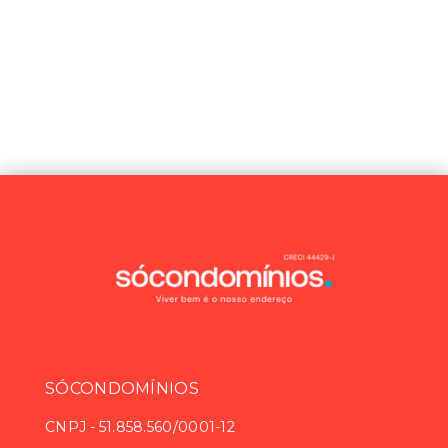
SÓCONDOMÍNIOS
CNPJ
-
51.858.560/0001-12