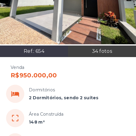
Ref.:
654
34
fotos
Venda
R$950.000,00
Dormitórios
2 Dormitórios, sendo 2 suítes
Área Construída
148 m²