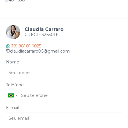
13401-630
Claudia Carraro
CRECI -
325301F
(19) 98101-1025
claudiacarraro05@gmail.com
Nome
Telefone
E-mail