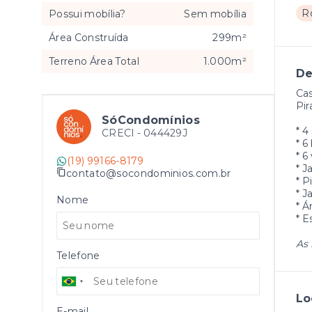
R
Possui mobília?
Sem mobília
Área Construída
299m²
Terreno Área Total
1.000m²
De
Cas
Pir
SóCondomínios
* 4
CRECI -
044429J
* 6
* 
(19) 99166-8179
* J
contato@socondominios.com.br
* P
* J
Nome
* Á
* 
As 
Telefone
Lo
E-mail