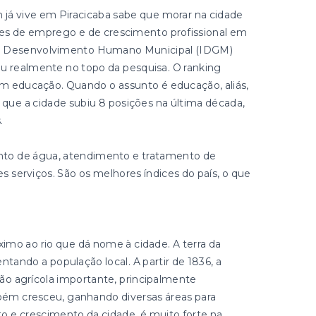
 já vive em Piracicaba sabe que morar na cidade
des de emprego e de crescimento profissional em
 de Desenvolvimento Humano Municipal (IDGM)
u realmente no topo da pesquisa. O ranking
em educação. Quando o assunto é educação, aliás,
 que a cidade subiu 8 posições na última década,
.
to de água, atendimento e tratamento de
serviços. São os melhores índices do país, o que
imo ao rio que dá nome à cidade. A terra da
entando a população local. A partir de 1836, a
o agrícola importante, principalmente
mbém cresceu, ganhando diversas áreas para
o e crescimento da cidade, é muito forte na