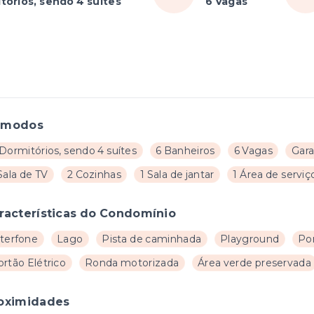
tórios, sendo 4 suítes
6 Vagas
ômodos
Dormitórios, sendo 4 suítes
6 Banheiros
6 Vagas
Gar
Sala de TV
2 Cozinhas
1 Sala de jantar
1 Área de serviç
racterísticas do Condomínio
nterfone
Lago
Pista de caminhada
Playground
Por
rtão Elétrico
Ronda motorizada
Área verde preservada
oximidades