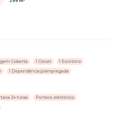
299 m²
agem Coberta
1 Closet
1 Escritório
o
1 Dependência p/empregada
taria 24 horas
Porteiro eletrônico