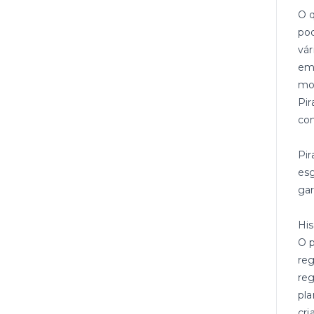
O q
pod
vá
em 
mos
Pir
com
Pi
esg
gar
His
O p
reg
reg
pla
cri