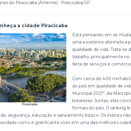
inas do Piracicaba (Ártemis) - Piracicaba/SP
nheça a cidade Piracicaba
Está pensando em se mudar? 
uma excelente alternativa p
qualidade de vida. Trata-s
trabalho, principalmente 
farta de serviços e comérci
Com cerca de 400 mil habitan
do país em qualidade de vi
Municipal 2021”, da Macropl
brasileiras. Juntas, elas c
formais do país. O ranking l
de, segurança, educação e saneamento básico. Os índices não
verdade como é gratificante viver em uma das melhores cidade