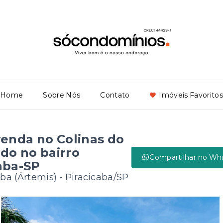
Home
Sobre Nós
Contato
Imóveis Favoritos
venda no Colinas do
do no bairro
Compartilhar no Wh
caba-SP
aba (Ártemis) - Piracicaba/SP