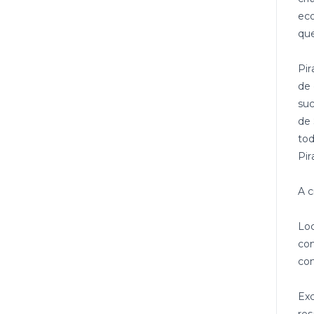
eco
que
Pir
de 
suc
de 
tod
Pir
A c
Loc
com
co
Exc