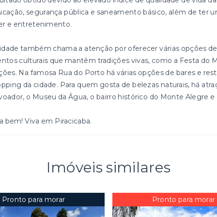
ultado obtido devido ao elevado índice de qualidade de vida d
cação, segurança pública e saneamento básico, além de ter u
er e entretenimento.
idade também chama a atenção por oferecer várias opções de 
ntos culturais que mantêm tradições vivas, como a Festa do M
ões. Na famosa Rua do Porto há várias opções de bares e re
pping da cidade. Para quem gosta de belezas naturais, há atr
oador, o Museu da Água, o bairro histórico do Monte Alegre e
a bem! Viva em Piracicaba.
Imóveis similares
Pronto para morar
Pronto para morar