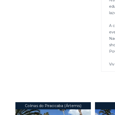
res
edu
laz
A c
eve
Naç
sho
Pov
Viv
Colinas do Piracicaba (Ártemis)