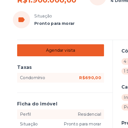
R$1.900.000,00
4 Dormi
Situação
Pronto para morar
Agendar visita
C
4 
Taxas
1 
Condomínio
R$690,00
Ca
I
Ficha do imóvel
Po
Perfil
Residencial
Pr
Situação
Pronto para morar