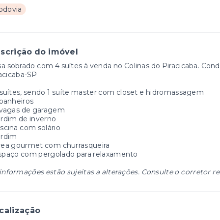
odovia
scrição do imóvel
a sobrado com 4 suítes à venda no Colinas do Piracicaba. Cond
acicaba-SP
 suítes, sendo 1 suíte master com closet e hidromassagem
 banheiros
6 vagas de garagem
ardim de inverno
iscina com solário
ardim
rea gourmet com churrasqueira
Espaço com pergolado para relaxamento
informações estão sujeitas a alterações. Consulte o corretor r
calização