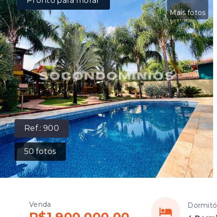
Pronto para morar
Mais fotos
Ref.:
900
50
fotos
Venda
Dormitó