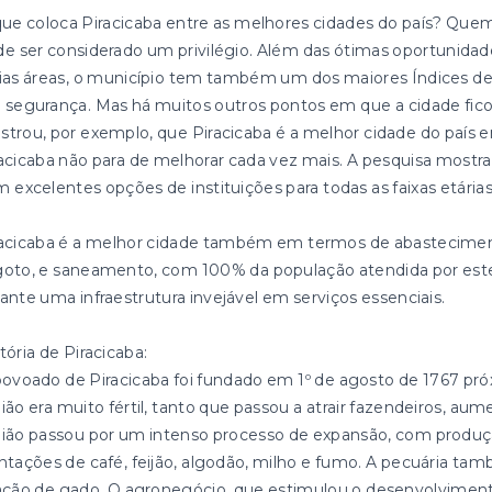
ue coloca Piracicaba entre as melhores cidades do país? Quem
e ser considerado um privilégio. Além das ótimas oportunida
rias áreas, o município tem também um dos maiores Índices
segurança. Mas há muitos outros pontos em que a cidade fico
trou, por exemplo, que Piracicaba é a melhor cidade do país 
acicaba não para de melhorar cada vez mais. A pesquisa mostra
 excelentes opções de instituições para todas as faixas etárias
racicaba é a melhor cidade também em termos de abastecimen
oto, e saneamento, com 100% da população atendida por estes 
ante uma infraestrutura invejável em serviços essenciais.
tória de Piracicaba:
ovoado de Piracicaba foi fundado em 1º de agosto de 1767 próx
ião era muito fértil, tanto que passou a atrair fazendeiros, aum
ião passou por um intenso processo de expansão, com produçã
ntações de café, feijão, algodão, milho e fumo. A pecuária ta
ação de gado. O agronegócio, que estimulou o desenvolviment