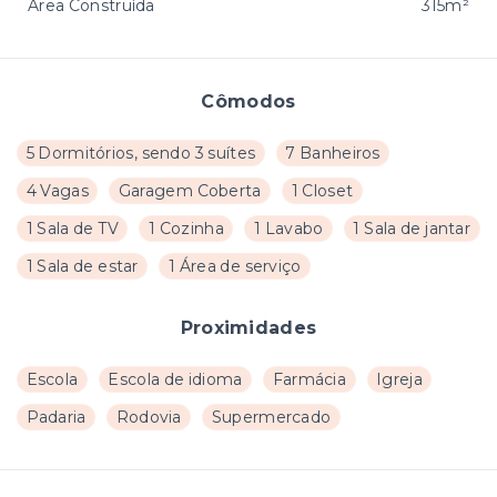
Área Construída
315m²
Cômodos
5 Dormitórios, sendo 3 suítes
7 Banheiros
4 Vagas
Garagem Coberta
1 Closet
1 Sala de TV
1 Cozinha
1 Lavabo
1 Sala de jantar
1 Sala de estar
1 Área de serviço
Proximidades
Escola
Escola de idioma
Farmácia
Igreja
Padaria
Rodovia
Supermercado