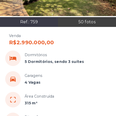
Ref.:
759
50
fotos
Venda
R$2.990.000,00
Dormitórios
5 Dormitórios, sendo 3 suítes
Garagens
4 Vagas
Área Construída
315 m²