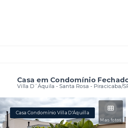
Casa em Condomínio Fechado -
Villa D´Áquila -
Santa Rosa - Piracicaba/S
Casa Condomínio Villa D'Áquilla
Mais fotos