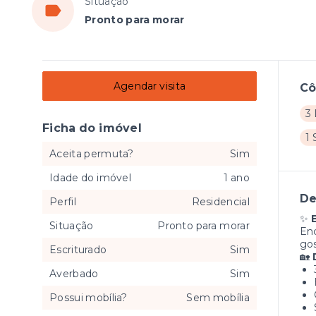
Situação
Pronto para morar
Agendar visita
C
3 
Ficha do imóvel
1 
Aceita permuta?
Sim
Idade do imóvel
1 ano
De
Perfil
Residencial
✨
Situação
Pronto para morar
Enc
gos
Escriturado
Sim
🏡
Averbado
Sim
Possui mobília?
Sem mobília