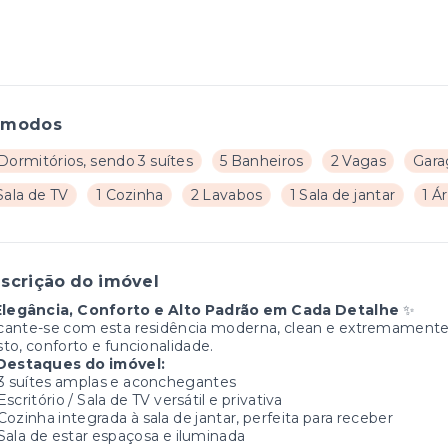
ômodos
Dormitórios, sendo 3 suítes
5 Banheiros
2 Vagas
Gara
Sala de TV
1 Cozinha
2 Lavabos
1 Sala de jantar
1 Á
scrição do imóvel
Elegância, Conforto e Alto Padrão em Cada Detalhe
✨
ante-se com esta residência moderna, clean e extremamente 
to, conforto e funcionalidade.
Destaques do imóvel:
3 suítes amplas e aconchegantes
Escritório / Sala de TV versátil e privativa
Cozinha integrada à sala de jantar, perfeita para receber
Sala de estar espaçosa e iluminada