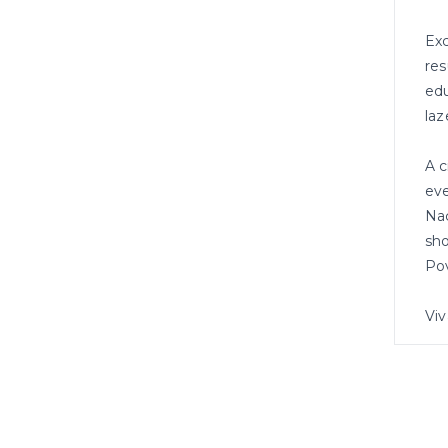
Exc
res
edu
laz
A c
eve
Naç
sho
Pov
Viv