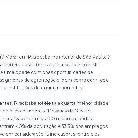
Morar em Piracicaba, no interior de São Paulo, é
ara quem busca um lugar tranquilo e com alta
e de uma cidade com boas oportunidades de
no segmento de agronegócio, bem como com rede
os e instituições de ensino renomadas.
tes, Piracicaba foi eleita a quarta melhor cidade
da pelo levantamento “Desafios da Gestão
an, realizado entre as 100 maiores cidades
oncentram 40% da população e 53,3% dos empregos
eva em consideração 15 indicadores, entre eles