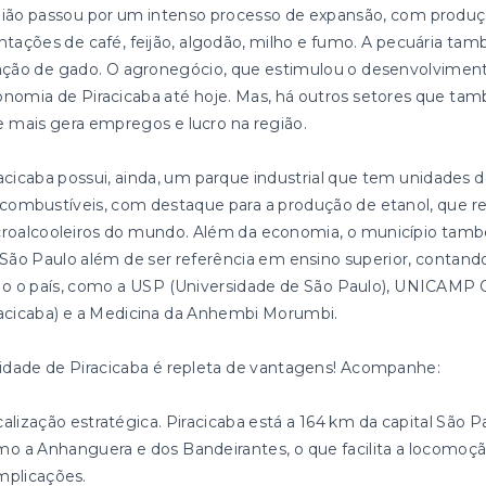
ião passou por um intenso processo de expansão, com produçã
ntações de café, feijão, algodão, milho e fumo. A pecuária ta
ação de gado. O agronegócio, que estimulou o desenvolviment
nomia de Piracicaba até hoje. Mas, há outros setores que tam
 mais gera empregos e lucro na região.
acicaba possui, ainda, um parque industrial que tem unidades d
combustíveis, com destaque para a produção de etanol, que re
roalcooleiros do mundo. Além da economia, o município també
São Paulo além de ser referência em ensino superior, cont
o o país, como a USP (Universidade de São Paulo), UNICAMP 
acicaba) e a Medicina da Anhembi Morumbi.
idade de Piracicaba é repleta de vantagens! Acompanhe:
alização estratégica. Piracicaba está a 164 km da capital São P
o a Anhanguera e dos Bandeirantes, o que facilita a locomoçã
mplicações.