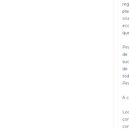
reg
pla
cri
eco
que
Pir
de 
suc
de 
tod
Pir
A c
Loc
com
co