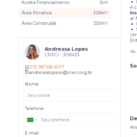
Aceita Financiamento
Sim
A 
Área Privativa
306m²
in
🌿 
Área Construída
250m²
Uma
Ent
Andressa Lopes
As 
CRECI -
308433
So
(19) 98768-6017
andressalopesv@creci.org.br
Nome
Telefone
De
An
E-mail