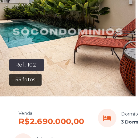
Ref.:
1021
53
fotos
Venda
Dormit
R$2.690.000,00
3 Dorm