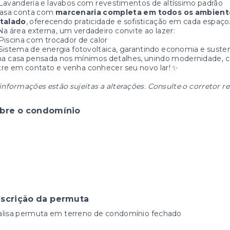
Lavanderia e lavabos com revestimentos de altíssimo padrão
casa conta com
marcenaria completa em todos os ambient
stalado
, oferecendo praticidade e sofisticação em cada espaço
Na área externa, um verdadeiro convite ao lazer:
Piscina com trocador de calor
Sistema de energia fotovoltaica, garantindo economia e susten
 casa pensada nos mínimos detalhes, unindo modernidade, con
re em contato e venha conhecer seu novo lar! ✨
informações estão sujeitas a alterações. Consulte o corretor r
bre o condomínio
scrição da permuta
alisa permuta em terreno de condomínio fechado