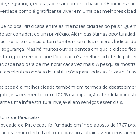
de, segurança, educação e saneamento básico. Os índices não
verdade como é gratificante viver em uma das melhores cidade
ue coloca Piracicaba entre as melhores cidades do país? Quem
e ser considerado um privilégio. Além das ótimas oportunida
rias áreas, o município tem também um dos maiores Índices
segurança. Mas há muitos outros pontos em que a cidade fico
trou, por exemplo, que Piracicaba é a melhor cidade do país 
acicaba não para de melhorar cada vez mais. A pesquisa mostra
 excelentes opções de instituições para todas as faixas etárias
racicaba é a melhor cidade também em termos de abastecimen
oto, e saneamento, com 100% da população atendida por estes 
ante uma infraestrutura invejável em serviços essenciais.
tória de Piracicaba:
ovoado de Piracicaba foi fundado em 1º de agosto de 1767 próx
ião era muito fértil, tanto que passou a atrair fazendeiros, aum