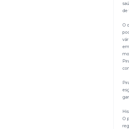
saú
de 
O q
pod
vá
em 
mos
Pir
com
Pi
esg
gar
His
O p
reg